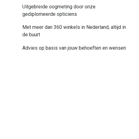
je
Uitgebreide oogmeting door onze
huidige
gediplomeerde opticiens
locatie
te
Met meer dan 360 winkels in Nederland, altijd in
delen
de buurt
Advies op basis van jouw behoeften en wensen