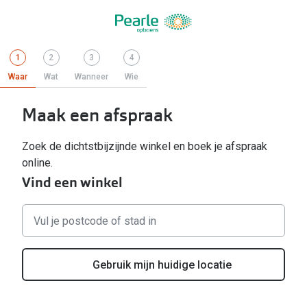
Stap
.
Stap
Stap
Stap
1
2
3
4
1
Actief
2
3
4
Waar
Wat
Wanneer
Wie
Maak een afspraak
Zoek de dichtstbijzijnde winkel en boek je afspraak
online.
Vind een winkel
Geen
resultaten
gevonden,
gebruik
Gebruik mijn huidige locatie
down
om