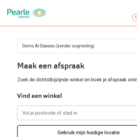
1
Demo AI Glasses (zonder oogmeting)
Maak een afspraak
Zoek de dichtstbijzijnde winkel en boek je afspraak onli
Vind een winkel
Geen
resultaten
gevonden,
gebruik
Gebruik mijn huidige locatie