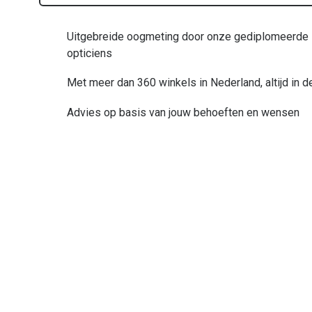
down
om
je
Uitgebreide oogmeting door onze gediplomeerde
huidige
opticiens
locatie
Met meer dan 360 winkels in Nederland, altijd in d
te
delen
Advies op basis van jouw behoeften en wensen