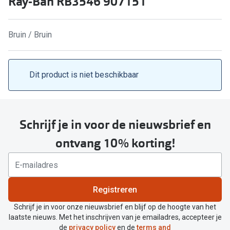
Ray-Ban RB3546 907151
Kant en klare leesbrillen
Lenzen di
Brilabonnementen
Bruin / Bruin
Acties
Pearle Bril Plan
Pakketkort
Pearle Bril Plan Kids+
Dit product is niet beschikbaar
Lenzenabo
Acties
Start grat
Outlet: tot wel 50% korting!
Schrijf je in voor de nieuwsbrief en
Bekijk all
3 brillen voor de prijs van 1
ontvang 10% korting!
Merken
Tot €100 korting op jouw nieuwe bril
iWear
Bekijk alle brillenacties
Registreren
Air Optix
Uitgelicht
Schrijf je in voor onze nieuwsbrief en blijf op de hoogte van het
Acuvue
laatste nieuws. Met het inschrijven van je emailadres, accepteer je
Complete bril op sterkte: vanaf €30
de
privacy policy
en de
terms and