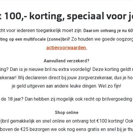
Inloggen mijn account
 100,- korting, speciaal voor 
sterkte: vanaf €30
20-20-2 regel
cht voor iedereen toegankelijk moet zijn.
Daarom ontvang je nu 60
en
Blog: meer informatie & tips
Zo houden we goede oogzorg 
ting op een multifocale (zonne)bril!
actievoorwaarden.
Aanvullend verzekerd?
ing? Dan is je nieuwe bril nu extra voordelig! Deze korting geldt
keraar! Wij declareren direct bij jouw zorgverzekeraar, dus je hoef
je geld uitgeven aan andere leuke dingen. Wel zo fijn!
 de 18 jaar? Dan hebben zij mogelijk ook recht op brilvergoeding
Shop online
bril gemakkelijk en snel online en ontvang tot €100 korting! Ook 
boven de €25 bezorgen we ook nog eens gratis en snel bij je thui