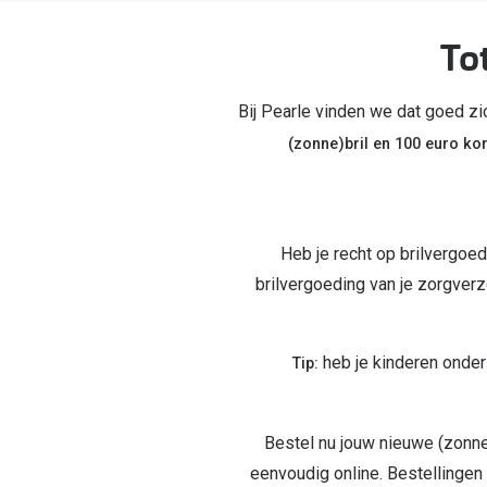
Start gratis met het dragen van lenzen
Kant en klare leesbrillen
Gepolariseerde zonnebril
Gebruiksaanwijzingen
Biofinity
Ray-Ban Icons
Tot
Lenzen direct herbestellen
Overzetzonnebril
Pearle: Beste Optiekketen!
Dailies
Complete bril op 
Precision1
Nieuwe collectie
Bij Pearle vinden we dat goed zi
Alle lenzen merk
(zonne)bril en 100 euro kor
Heb je recht op brilvergoed
brilvergoeding van je zorgverze
heb je kinderen onder
Tip:
Bestel nu jouw nieuwe (zonne)
eenvoudig online. Bestellingen 