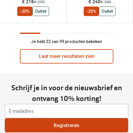
nu:
nu:
€ 216
€ 240
was:
was:
€ 270
€ 300
-20%
Outlet
-20%
Outlet
Je hebt 22 van 99 producten bekeken
Laat meer resultaten zien
Schrijf je in voor de nieuwsbrief en
ontvang 10% korting!
Registreren