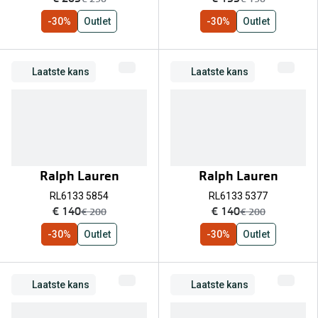
-30%
Outlet
-30%
Outlet
Laatste kans
Laatste kans
Ralph Lauren
Ralph Lauren
RL6133 5854
RL6133 5377
nu:
nu:
€ 140
€ 140
was:
was:
€ 200
€ 200
-30%
Outlet
-30%
Outlet
Laatste kans
Laatste kans