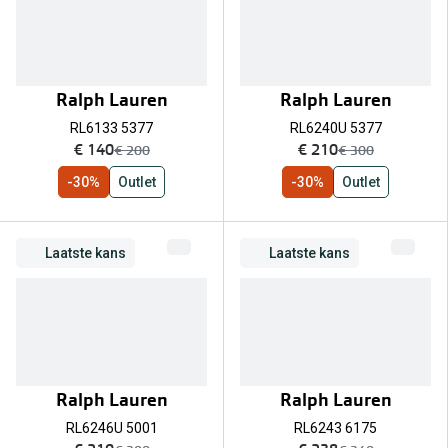
Ralph Lauren
Ralph Lauren
RL6133 5377
RL6240U 5377
nu:
nu:
€ 140
€ 210
was:
was:
€ 200
€ 300
-30%
Outlet
-30%
Outlet
Laatste kans
Laatste kans
Ralph Lauren
Ralph Lauren
RL6246U 5001
RL6243 6175