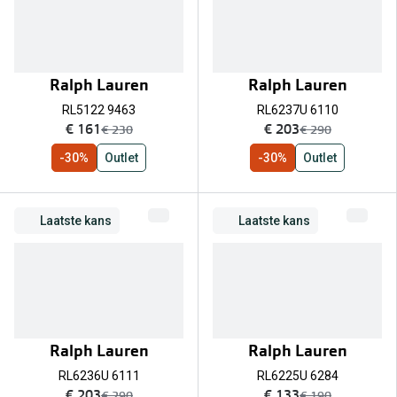
Ralph Lauren
Ralph Lauren
RL5122 9463
RL6237U 6110
nu:
nu:
€ 161
€ 203
was:
was:
€ 230
€ 290
-30%
Outlet
-30%
Outlet
Laatste kans
Laatste kans
Ralph Lauren
Ralph Lauren
RL6236U 6111
RL6225U 6284
nu:
nu:
€ 203
€ 133
was:
was:
€ 290
€ 190