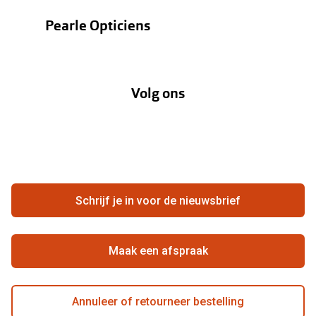
Bestellen
Contactlenzen
Pearle Opticiens
Verzending
Oogmeting
Over Pearle
Annuleer of retourneer een bestelling
Lenzenabonnement
Volg ons
Opticiens
Hier de overeenkomst ontbinden
Merken
Vacatures
Meestgestelde vragen
Zakelijk
Contact
Ondernemen bij Pearle
Zorgvergoeding
Schrijf je in voor de nieuwsbrief
Beste winkelketen
Garanties
Actievoorwaarden
Maak een afspraak
Annuleer of retourneer bestelling