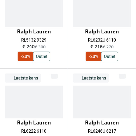
Ralph Lauren
Ralph Lauren
RL5132 9329
RL6232U 6110
nu:
nu:
€ 240
€ 216
was:
was:
€ 300
€ 270
-20%
Outlet
-20%
Outlet
Laatste kans
Laatste kans
Ralph Lauren
Ralph Lauren
RL6222 6110
RL6246U 6217