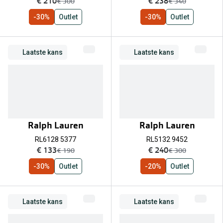
nu:
nu:
€ 210
€ 238
was:
was:
€ 300
€ 340
-30%
Outlet
-30%
Outlet
Laatste kans
Laatste kans
Ralph Lauren
Ralph Lauren
RL6128 5377
RL5132 9452
nu:
nu:
€ 133
€ 240
was:
was:
€ 190
€ 300
-30%
Outlet
-20%
Outlet
Laatste kans
Laatste kans