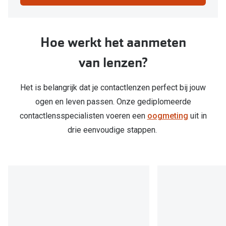
om
je
huidige
Hoe werkt het aanmeten
locatie
te
van lenzen?
delen
Het is belangrijk dat je contactlenzen perfect bij jouw
ogen en leven passen. Onze gediplomeerde
contactlensspecialisten voeren een
oogmeting
uit in
drie eenvoudige stappen.