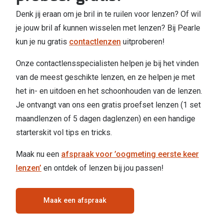
Kant en klare leesbrillen
Denk jij eraan om je bril in te ruilen voor lenzen? Of wil
Lenzen di
Brilabonnementen
je jouw bril af kunnen wisselen met lenzen? Bij Pearle
Acties
kun je nu gratis
contactlenzen
uitproberen!
Pearle Bril Plan
Pakketkort
Onze contactlensspecialisten helpen je bij het vinden
Pearle Bril Plan Kids+
van de meest geschikte lenzen, en ze helpen je met
Lenzenabo
Acties
het in- en uitdoen en het schoonhouden van de lenzen.
Start grat
Je ontvangt van ons een gratis proefset lenzen (1 set
Outlet: tot wel 50% korting!
Bekijk all
maandlenzen of 5 dagen daglenzen) en een handige
3 brillen voor de prijs van 1
starterskit vol tips en tricks.
Merken
Tot €100 korting op jouw nieuwe bril
Maak nu een
afspraak voor ’oogmeting eerste keer
iWear
lenzen’
en ontdek of lenzen bij jou passen!
Bekijk alle brillenacties
Air Optix
Uitgelicht
Maak een afspraak
Acuvue
Complete bril op sterkte: vanaf €30