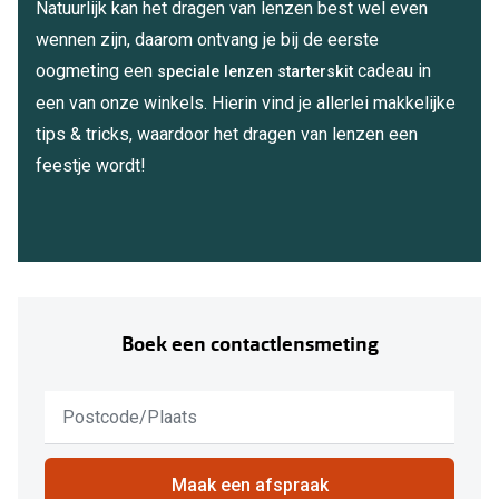
Natuurlijk kan het dragen van lenzen best wel even
wennen zijn, daarom ontvang je bij de eerste
Online hulp & advies
oogmeting een
cadeau in
speciale lenzen starterskit
Online bril kopen in maar 4 stappen
een van onze winkels. Hierin vind je allerlei makkelijke
tips & tricks, waardoor het dragen van lenzen een
Soorten brillenglazen
feestje wordt!
Bril online passen
Brillentrends
Zorgvergoeding brillen
Meekleurende glazen
Boek een contactlensmeting
Nachtbril
Geen
Alles over brillen
resultaten
gevonden,
gebruik
Maak een afspraak
down