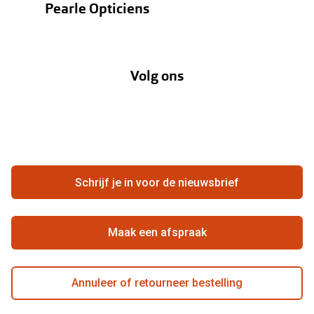
Pearle Opticiens
Verzending
Oogmeting
Over Pearle
Annuleer of retourneer een bestelling
Lenzenabonnement
Volg ons
Opticiens
Hier de overeenkomst ontbinden
Merken
Vacatures
Meestgestelde vragen
Zakelijk
Contact
Ondernemen bij Pearle
Zorgvergoeding
Schrijf je in voor de nieuwsbrief
Beste winkelketen
Garanties
Actievoorwaarden
Maak een afspraak
Annuleer of retourneer bestelling