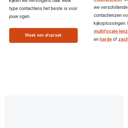
kijken we vervolgens naar welk
we verschillende
type contactlens het beste is voor
contactlenzen vo
jouw ogen.
kijkoplossingen. 
multifocale len
Maak een afspraak
en
harde
of
zach