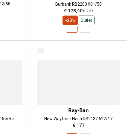
002/58
Burbank RB2283 901/58
nu:
€ 178,40
was:
€ 223
-20%
Outlet
Ray-Ban
 186/R5
New Wayfarer Flash RB2132 622/17
€ 177