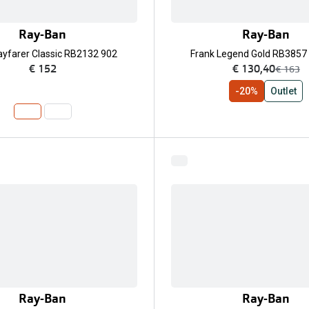
Ray-Ban
Ray-Ban
yfarer Classic RB2132 902
Frank Legend Gold RB3857
nu:
€ 152
€ 130,40
was:
€ 163
-20%
Outlet
Ray-Ban
Ray-Ban