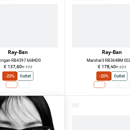
Ray-Ban
Ray-Ban
rrigan RB4397 6684D0
Marshal II RB3648M 00
nu:
nu:
€ 137,60
€ 178,40
was:
was:
€ 172
€ 223
-20%
Outlet
-20%
Outlet