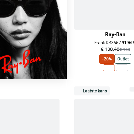
Ray-Ban
Frank RB3557 9196
nu:
€ 130,40
was:
€ 163
-20%
Outlet
Laatste kans