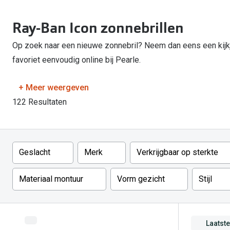
Start gratis met het dragen van lenzen
Kant en klare leesbrillen
Gepolariseerde zonnebril
Gebruiksaanwijzingen
Biofinity
Ray-Ban Icons
Ray-Ban Icon zonnebrillen
Lenzen direct herbestellen
Overzetzonnebril
Pearle: Beste Optiekketen!
Dailies
Complete bril op 
Precision1
Op zoek naar een nieuwe zonnebril? Neem dan eens een kijkj
Nieuwe collectie
favoriet eenvoudig online bij Pearle.
Alle lenzen merk
+ Meer weergeven
122 Resultaten
Filter
Geslacht
Merk
Verkrijgbaar op sterkte
Materiaal montuur
Vorm gezicht
Stijl
Laatst