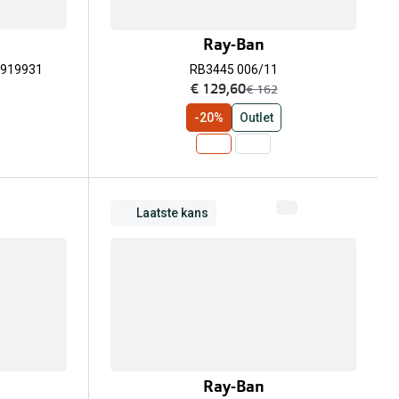
Ray-Ban
 919931
RB3445 006/11
nu:
€ 129,60
was:
€ 162
-20%
Outlet
Laatste kans
Ray-Ban