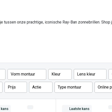
Inloggen mijn account
sterkte: vanaf €30
20-20-2 regel
e tussen onze prachtige, iconische Ray-Ban zonnebrillen. Shop 
en
Blog: meer informatie & tips
Vorm montuur
Kleur
Lens kleur
Prijs
Actie
Type montuur
Online 
e kans
Laatste kans