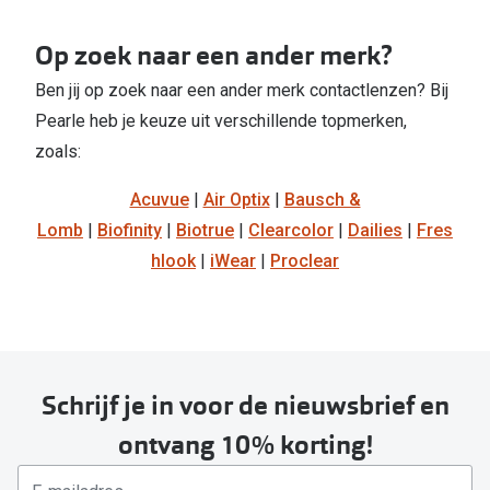
Op zoek naar een ander merk?
Ben jij op zoek naar een ander merk contactlenzen? Bij
Pearle heb je keuze uit verschillende topmerken,
zoals:
Acuvue
|
Air Optix
|
Bausch &
Lomb
|
Biofinity
|
Biotrue
|
Clearcolor
|
Dailies
|
Fres
BC
hlook
|
iWear
|
Proclear
Basiscurve: kromming van contactlens
in millimeters. Dit wordt aangegeven
op de verpakking met BC.
DIA
Schrijf je in voor de nieuwsbrief en
Diameter: doorsnede van je lens in
ontvang 10% korting!
millimeters. Dit wordt aangeven op de
verpakking met DIA.