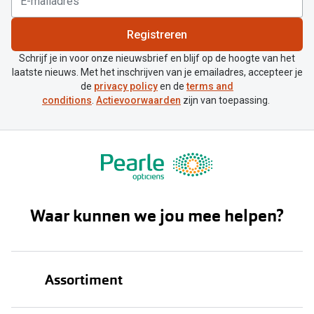
SPH, PWR of D
Registreren
Sferische sterkte: jouw benodigde
Schrijf je in voor onze nieuwsbrief en blijf op de hoogte van het
oogcorrectie, ofwel oogsterkte. Dit
laatste nieuws. Met het inschrijven van je emailadres, accepteer je
wordt aangegeven op de verpakking
de
privacy policy
en de
terms and
conditions
.
Actievoorwaarden
zijn van toepassing.
met PWR of SPH of D.
CYL
Cilinder: alleen van toepassing op bij
torische lenzen en wordt aangegeven
op de verpakking met CYL en is altijd
Waar kunnen we jou mee helpen?
een negatief getal.Staat er CYL op
jouw recept? Dan heb je astigmatisme
en moet je
lenzen met
cilinder
bestellen.
Assortiment
AX of AXIS