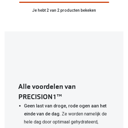
Je hebt 2 van 2 producten bekeken
Online hulp & advies
Online bril kopen in maar 4 stappen
Soorten brillenglazen
Bril online passen
Brillentrends
Zorgvergoeding brillen
Meekleurende glazen
Alle voordelen van
Nachtbril
PRECISION1™
Alles over brillen
Geen last van droge, rode ogen aan het
einde van de dag.
Ze worden namelijk de
hele dag door optimaal gehydrateerd,