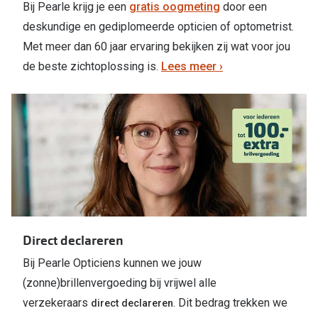
Bij Pearle krijg je een
gratis oogmeting
door een
deskundige en gediplomeerde opticien of optometrist.
Online hulp & advies
Met meer dan 60 jaar ervaring bekijken zij wat voor jou
Online bril kopen in maar 4 stappen
de beste zichtoplossing is.
Lees meer ›
Soorten brillenglazen
Bril online passen
Brillentrends
Zorgvergoeding brillen
Meekleurende glazen
Nachtbril
Direct declareren
Alles over brillen
Bij Pearle Opticiens kunnen we jouw
(zonne)brillenvergoeding bij vrijwel alle
verzekeraars
. Dit bedrag trekken we
direct declareren