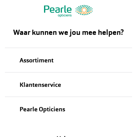
Waar kunnen we jou mee helpen?
Assortiment
Brillen
Klantenservice
Zonnebrillen
Bestellen
Contactlenzen
Pearle Opticiens
Verzending
Oogmeting
Over Pearle
Annuleer of retourneer een bestelling
Lenzenabonnement