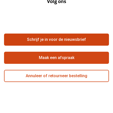
Volg ons
Opticiens
Hier de overeenkomst ontbinden
Merken
Vacatures
Meestgestelde vragen
Zakelijk
Contact
Ondernemen bij Pearle
Zorgvergoeding
Schrijf je in voor de nieuwsbrief
Beste winkelketen
Garanties
Actievoorwaarden
Maak een afspraak
Annuleer of retourneer bestelling