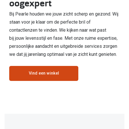
oogexpert
Kant en klare leesbrillen
Lenzen di
Brilabonnementen
Bij Pearle houden we jouw zicht scherp en gezond. Wij
Acties
staan voor je klaar om de perfecte bril of
Pearle Bril Plan
contactlenzen te vinden. We kijken naar wat past
Pakketkort
Pearle Bril Plan Kids+
bij jouw levensstijl en fase. Met onze ruime expertise,
Lenzenabo
persoonlijke aandacht en uitgebreide services zorgen
Acties
we dat jij jarenlang optimaal van je zicht kunt genieten.
Start grat
Outlet: tot wel 50% korting!
Bekijk all
Vind een winkel
3 brillen voor de prijs van 1
Merken
Tot €100 korting op jouw nieuwe bril
iWear
Bekijk alle brillenacties
Air Optix
Uitgelicht
Acuvue
Complete bril op sterkte: vanaf €30