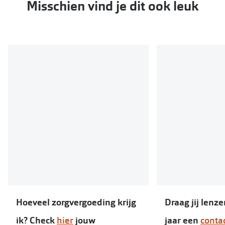
Misschien vind je dit ook leuk
Hoeveel zorgvergoeding krijg
Draag jij lenze
ik? Check
hier
jouw
jaar een
conta