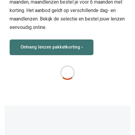
Biofinity
maanden, maandlenzen bestel je voor 6 maanden met
Nieuwe collectie
korting. Het aanbod geldt op verschillende dag- en
Dailies
maandlenzen. Bekijk de selectie en bestel jouw lenzen
Merken
Precision
eenvoudig online.
Ray-Ban
Alle lenz
Ontvang lenzen pakketkorting ›
DbyD
Online h
Michael Kors
Doe de tes
Emporio Armani
Contactle
Unofficial
Lenzen op
Oakley
Alles over
Ralph Lauren
Burberry
Alle brillen merken