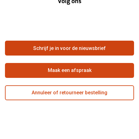
Volg ons
Opticiens
Hier de overeenkomst ontbinden
Merken
Vacatures
Meestgestelde vragen
Zakelijk
Contact
Ondernemen bij Pearle
Zorgvergoeding
Schrijf je in voor de nieuwsbrief
Beste winkelketen
Garanties
Actievoorwaarden
Maak een afspraak
Annuleer of retourneer bestelling