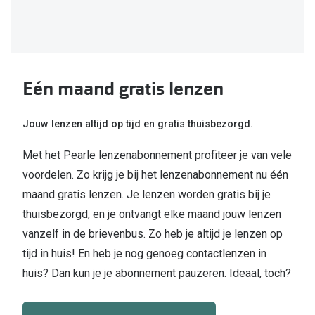
Online hulp & advies
Online bril kopen in maar 4 stappen
Eén maand gratis lenzen
Soorten brillenglazen
Bril online passen
Jouw lenzen altijd op tijd en gratis thuisbezorgd.
Brillentrends
Met het Pearle lenzenabonnement profiteer je van vele
Zorgvergoeding brillen
voordelen. Zo krijg je bij het lenzenabonnement nu één
maand gratis lenzen. Je lenzen worden gratis bij je
Meekleurende glazen
thuisbezorgd, en je ontvangt elke maand jouw lenzen
Nachtbril
vanzelf in de brievenbus. Zo heb je altijd je lenzen op
tijd in huis! En heb je nog genoeg contactlenzen in
Alles over brillen
huis? Dan kun je je abonnement pauzeren. Ideaal, toch?