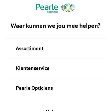
Waar kunnen we jou mee helpen?
Assortiment
Brillen
Klantenservice
Zonnebrillen
Bestellen
Contactlenzen
Pearle Opticiens
Verzending
Oogmeting
Over Pearle
Annuleer of retourneer een bestelling
Lenzenabonnement