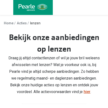
Ga
direct
naar
Alle brillen
Alle cont
de
Home
Acties
lenzen
Damesbrillen
Maandlen
inhoud
Bekijk onze aanbiedingen
Herenbrillen
Daglenze
op lenzen
Kinderbrillen
Multifocal
Lenzen met
Draag jij altijd contactlenzen of wil je jouw bril weleens
Soorten brillen
afwisselen met lenzen? Wat je voorkeur ook is, bij
Kleurlenz
Bril op sterkte
Pearle vind je altijd scherpe aanbiedingen. Zo hebben
Nachtlenz
we regelmatig maand- en daglenzen aanbiedingen.
Multifocale bril
Bekijk onze huidige acties op lenzen en ontdek jouw
Harde len
Blauw-violet licht bril
voordeel. Alle actievoorwaarden vind je
hier
.
Lenzenvlo
Computerbril
Lenzenab