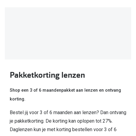
Kant en klare leesbrillen
Lenzen di
Brilabonnementen
Acties
Pearle Bril Plan
Pakketkort
Pearle Bril Plan Kids+
Lenzenabo
Acties
Start grat
Outlet: tot wel 50% korting!
Bekijk all
Pakketkorting lenzen
3 brillen voor de prijs van 1
Merken
Shop een 3 of 6 maandenpakket aan lenzen en ontvang
Tot €100 korting op jouw nieuwe bril
korting.
iWear
Bekijk alle brillenacties
Bestel jij voor 3 of 6 maanden aan lenzen? Dan ontvang
Air Optix
Uitgelicht
je pakketkorting. De korting kan oplopen tot 27%.
Acuvue
Daglenzen kun je met korting bestellen voor 3 of 6
Complete bril op sterkte: vanaf €30