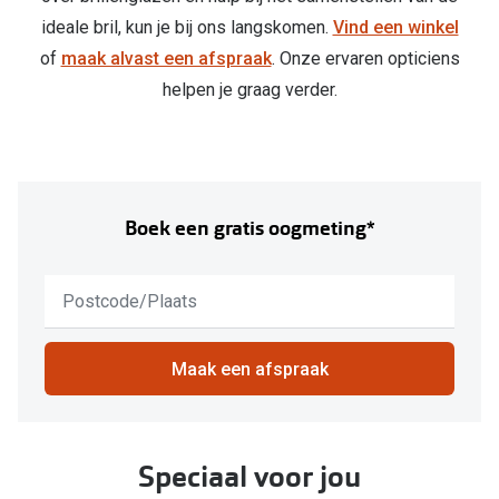
ideale bril, kun je bij ons langskomen.
Vind een winkel
of
maak alvast een afspraak
. Onze ervaren opticiens
helpen je graag verder.
Boek een gratis oogmeting*
Geen
resultaten
gevonden,
gebruik
Maak een afspraak
down
om
je
huidige
Speciaal voor jou
locatie
te