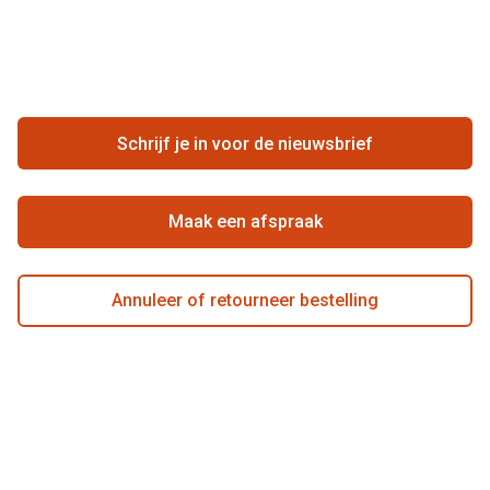
Vacatures
Meestgestelde vragen
Zakelijk
Contact
Ondernemen bij Pearle
Zorgvergoeding
Schrijf je in voor de nieuwsbrief
Beste winkelketen
Garanties
Actievoorwaarden
Maak een afspraak
Annuleer of retourneer bestelling