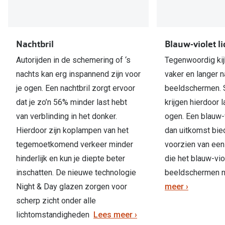
volledig tevreden zijn, dan kunt u de glazen
kosteloos laten omruilen. Dit is driemaal de duur
van de reguliere wengarantie van twee maanden.
Nachtbril
Blauw-violet lic
Autorijden in de schemering of ‘s
Tegenwoordig ki
nachts kan erg inspannend zijn voor
vaker en langer n
je ogen. Een nachtbril zorgt ervoor
beeldschermen.
dat je zo’n 56% minder last hebt
krijgen hierdoor 
van verblinding in het donker.
ogen. Een blauw-vi
Hierdoor zijn koplampen van het
dan uitkomst bied
tegemoetkomend verkeer minder
voorzien van een
hinderlijk en kun je diepte beter
die het blauw-viol
inschatten. De nieuwe technologie
beeldschermen ne
Night & Day glazen zorgen voor
meer ›
scherp zicht onder alle
lichtomstandigheden
Lees meer ›