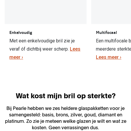
Biofinity
Nieuwe collectie
Dailies
Merken
Precision
Enkelvoudig
Multifocaal
Ray-Ban
Alle lenz
Met een enkelvoudige bril zie je
Een multifocale b
DbyD
veraf óf dichtbij weer scherp.
Lees
meerdere sterkt
Online h
meer ›
Lees meer ›
Michael Kors
Doe de tes
Emporio Armani
Contactle
Unofficial
Lenzen op
Oakley
Alles over
Ralph Lauren
Burberry
Alle brillen merken