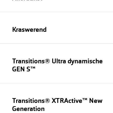
Beschikbaar vanaf glaspakket Zilver
+ €90.-
Beschikbaar vanaf glaspakket Diamant
Kraswerend
+ €20.- (gratis vanaf glaspakket Brons)
Beschikbaar op al onze glaspakketten
Transitions® Ultra dynamische
GEN S™
+ €100.-
Beschikbaar vanaf glaspakket Brons t/m Diamant
Transitions® XTRActive™ New
Generation