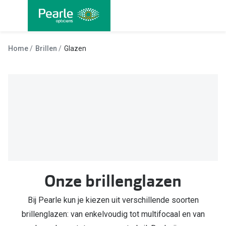
Ga
direct
naar
Alle brillen
Alle cont
de
Home
Brillen
Glazen
Damesbrillen
Maandlen
inhoud
Herenbrillen
Daglenze
Kinderbrillen
Multifocal
Lenzen met
Soorten brillen
Kleurlenz
Bril op sterkte
Nachtlenz
Multifocale bril
Onze brillenglazen
Harde len
Blauw-violet licht bril
Lenzenvlo
Bij Pearle kun je kiezen uit verschillende soorten
Computerbril
brillenglazen: van enkelvoudig tot multifocaal en van
Lenzenab