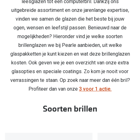
Kant en klare leesbrillen
leesglazen tot een computerbril. Dankzij ons
uitgebreide assortiment en onze jarenlange expertise,
Lenzen di
Brilabonnementen
vinden we samen de glazen die het beste bij jouw
Acties
ogen, wensen en leefstijl passen. Benieuwd naar de
Pearle Bril Plan
mogelijkheden? Hieronder vind je welke soorten
Pakketkort
Pearle Bril Plan Kids+
brillenglazen we bij Pearle aanbieden, uit welke
Lenzenabo
glaspakketten je kunt kiezen en wat deze brillenglazen
Acties
Start grat
kosten. Ook geven we je een overzicht van onze extra
Outlet: tot wel 50% korting!
glasopties en speciale coatings. Zo kom je nooit voor
Bekijk all
verrassingen te staan. Op zoek naar meer dan één bril?
3 brillen voor de prijs van 1
Profiteer dan van onze
3 voor 1 actie.
Merken
Tot €100 korting op jouw nieuwe bril
iWear
Soorten brillen
Bekijk alle brillenacties
Air Optix
Uitgelicht
Acuvue
Complete bril op sterkte: vanaf €30