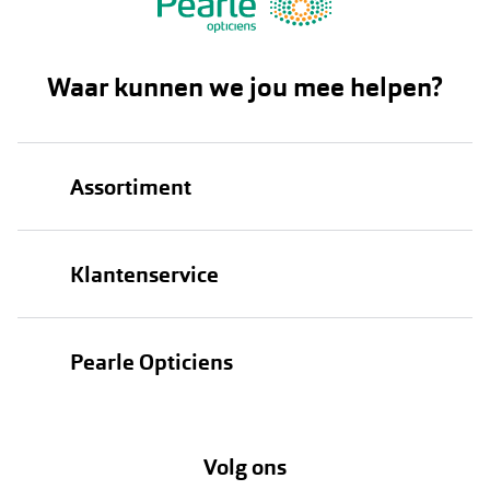
Waar kunnen we jou mee helpen?
Assortiment
Brillen
Klantenservice
Zonnebrillen
Bestellen
Contactlenzen
Pearle Opticiens
Verzending
Oogmeting
Over Pearle
Annuleer of retourneer een bestelling
Lenzenabonnement
Volg ons
Opticiens
Hier de overeenkomst ontbinden
Merken