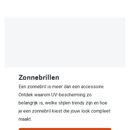
Online hulp & advies
Online bril kopen in maar 4 stappen
Soorten brillenglazen
Bril online passen
Brillentrends
Zorgvergoeding brillen
Zonnebrillen
Meekleurende glazen
Een zonnebril is meer dan een accessoire.
Nachtbril
Ontdek waarom UV-bescherming zo
belangrijk is, welke stijlen trendy zijn en hoe
Alles over brillen
je een zonnebril kiest die jouw look compleet
maakt.