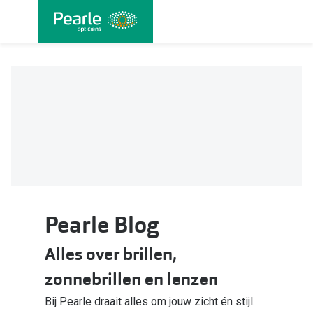
Ga
direct
naar
Alle brillen
Alle cont
de
Damesbrillen
Maandlen
inhoud
Herenbrillen
Daglenze
Kinderbrillen
Multifocal
Lenzen met
Soorten brillen
Kleurlenz
Bril op sterkte
Pearle Blog
Nachtlenz
Multifocale bril
Harde len
Alles over brillen,
Blauw-violet licht bril
zonnebrillen en lenzen
Lenzenvlo
Computerbril
Bij Pearle draait alles om jouw zicht én stijl.
Lenzenab