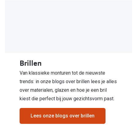
Biofinity
Nieuwe collectie
Dailies
Merken
Precision
Ray-Ban
Alle lenz
DbyD
Online h
Michael Kors
Brillen
Doe de tes
Van klassieke monturen tot de nieuwste
Emporio Armani
Contactle
trends: in onze blogs over brillen lees je alles
Unofficial
over materialen, glazen en hoe je een bril
Lenzen op
Oakley
kiest die perfect bij jouw gezichtsvorm past.
Alles over
Ralph Lauren
Lees onze blogs over brillen
Burberry
Alle brillen merken