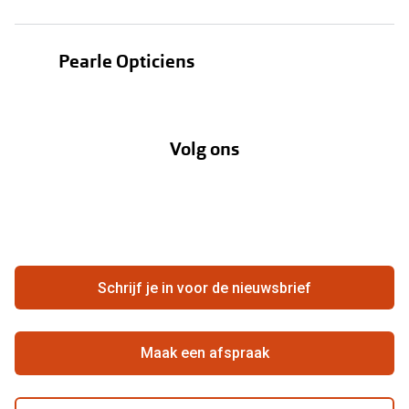
Zonnebrillen
Bestellen
Contactlenzen
Pearle Opticiens
Verzending
Oogmeting
Over Pearle
Annuleer of retourneer een bestelling
Lenzenabonnement
Volg ons
Opticiens
Hier de overeenkomst ontbinden
Merken
Vacatures
Meestgestelde vragen
Zakelijk
Contact
Ondernemen bij Pearle
Zorgvergoeding
Schrijf je in voor de nieuwsbrief
Beste winkelketen
Garanties
Actievoorwaarden
Maak een afspraak