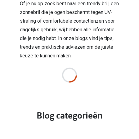
Kant en klare leesbrillen
Of je nu op zoek bent naar een trendy bril, een
Lenzen di
zonnebril die je ogen beschermt tegen UV-
Brilabonnementen
straling of comfortabele contactlenzen voor
Acties
Pearle Bril Plan
dagelijks gebruik, wij hebben alle informatie
Pakketkort
die je nodig hebt. In onze blogs vind je tips,
Pearle Bril Plan Kids+
trends en praktische adviezen om de juiste
Lenzenabo
keuze te kunnen maken.
Acties
Start grat
Outlet: tot wel 50% korting!
Bekijk all
3 brillen voor de prijs van 1
Merken
Tot €100 korting op jouw nieuwe bril
iWear
Bekijk alle brillenacties
Blog categorieën
Air Optix
Uitgelicht
Acuvue
Complete bril op sterkte: vanaf €30