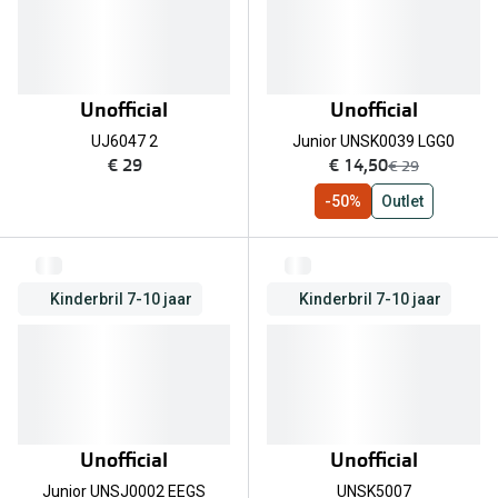
Unofficial
Unofficial
UJ6047 2
Junior UNSK0039 LGG0
nu:
€ 29
€ 14,50
was:
€ 29
-50%
Outlet
Kinderbril 7-10 jaar
Kinderbril 7-10 jaar
Unofficial
Unofficial
Junior UNSJ0002 EEGS
UNSK5007