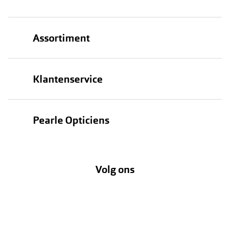
Assortiment
Brillen
Klantenservice
Zonnebrillen
Bestellen
Contactlenzen
Pearle Opticiens
Verzending
Oogmeting
Over Pearle
Annuleer of retourneer een bestelling
Lenzenabonnement
Volg ons
Opticiens
Hier de overeenkomst ontbinden
Merken
Vacatures
Meestgestelde vragen
Zakelijk
Contact