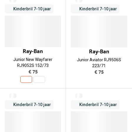
Biofinity
Nieuwe collectie
Kinderbril 7-10 jaar
Kinderbril 7-10 jaar
Dailies
Merken
Precision
Ray-Ban
Alle lenz
DbyD
Ray-Ban
Ray-Ban
Online h
Michael Kors
Junior New Wayfarer
Junior Aviator RJ9506S
Doe de tes
RJ9052S 152/73
223/71
Emporio Armani
€ 75
€ 75
Contactle
Unofficial
Lenzen op
Oakley
Alles over
Kinderbril 7-10 jaar
Kinderbril 7-10 jaar
Ralph Lauren
Burberry
Alle brillen merken