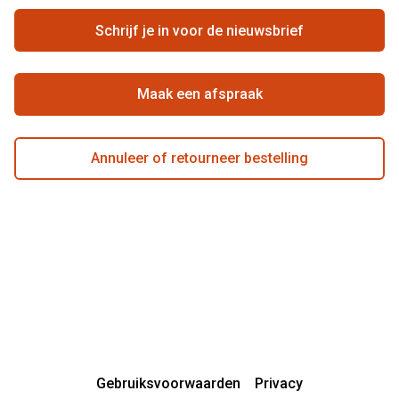
Ondernemen bij Pearle
Zorgvergoeding
Schrijf je in voor de nieuwsbrief
Beste winkelketen
Garanties
Actievoorwaarden
Maak een afspraak
Annuleer of retourneer bestelling
Gebruiksvoorwaarden
Privacy