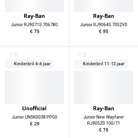
Online hulp & advies
Ray-Ban
Ray-Ban
Junior RJ9071S 70678G
Junior RJ9064S 7052V0
Online bril kopen in maar 4 stappen
€ 75
€ 95
Soorten brillenglazen
Bril online passen
Brillentrends
Kinderbril 4-6 jaar
Kinderbril 11-13 jaar
Zorgvergoeding brillen
Meekleurende glazen
Nachtbril
Unofficial
Ray-Ban
Alles over brillen
Junior UNSK0038 PPG0
Junior New Wayfarer
€ 29
RJ9052S 100/71
€ 75