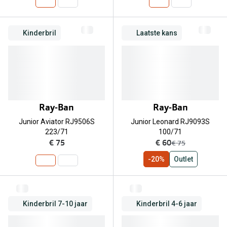
Kinderbril
Laatste kans
Ray-Ban
Ray-Ban
Junior Aviator RJ9506S
Junior Leonard RJ9093S
223/71
100/71
nu:
€ 75
€ 60
was:
€ 75
-20%
Outlet
Kinderbril 7-10 jaar
Kinderbril 4-6 jaar