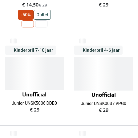
nu:
€ 14,50
€ 29
was:
€ 29
-50%
Outlet
Kinderbril 7-10 jaar
Kinderbril 4-6 jaar
Unofficial
Unofficial
Junior UNSK5006 DDE0
Junior UNSK0037 VPG0
€ 29
€ 29