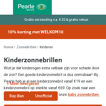
Ga
direct
naar
Alle brillen
Gratis verzending v.a. € 25 & gratis retour
Alle cont
de
Damesbrillen
Maandlen
inhoud
10% korting met WELKOM10
Herenbrillen
Daglenze
Kinderbrillen
Multifocal
Home
Zonnebrillen
Kinderen
Lenzen met
Soorten brillen
Kinderzonnebrillen
Kleurlenz
Wist je dat kinderogen extra vatbaar zijn voor schade door
Bril op sterkte
de zon? Een goede kinderzonnebril is dus onmisbaar! Bij
Nachtlenz
Multifocale bril
Pearle heb je al een kinderzonnebril vanaf €19 en een
+ Meer weergeven
Harde len
Blauw-violet licht bril
kinderzonnebril op sterkte vanaf €69. Op zoek naar een
Lenzenvlo
zonnebril voor jouw baby? Bekijk onze
baby zonnebrillen.
Ray-Ban
Unofficial
Computerbril
Lenzenab