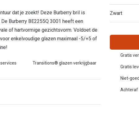
Inloggen mijn account
ntuur dat je zoekt! Deze Burberry bril is
Zwart
sterkte: vanaf €30
f. De Burberry BE2255Q 3001 heeft een
20-20-2 regel
ovale of hartvormige gezichtsvorm. Voldoet de
en
Blog: meer informatie & tips
 voor enkelvoudige glazen maximaal -5/+5 of
ine!
Gratis ve
 services
Transitions® glazen verkrijgbaar
Gratis le
Niet-goed
Achteraf 