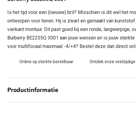
Start gratis met het dragen van lenzen
Kant en klare leesbrillen
Gepolariseerde zonnebril
Gebruiksaanwijzingen
Biofinity
Ray-Ban Icons
Is het tijd voor een (nieuwe) bril? Misschien is dit wel het mo
Lenzen direct herbestellen
Overzetzonnebril
Pearle: Beste Optiekketen!
Dailies
Complete bril op 
ontworpen voor heren. Hij is zwart en gemaakt van kunststo
Precision1
Nieuwe collectie
vierkant montuur. Dit past goed bij een ronde, langwerpige, 
Alle lenzen merk
Burberry BE2255Q 3001 aan jouw wensen en is jouw sterkte
voor multifocaal maximaal -4/+4? Bestel deze dan direct onl
Online op sterkte bestelbaar
Ontdek onze veelzijdige
Productinformatie