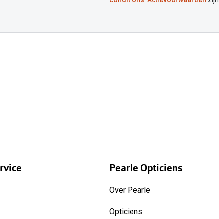
conditions
.
Actievoorwaarden
zijn
rvice
Pearle Opticiens
Over Pearle
Opticiens