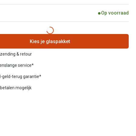
Op voorraad
Kies je glaspakket
rzending & retour
venslange service*
-geld-terug garantie*
betalen mogelijk