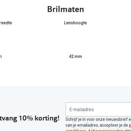
Brilmaten
reedte
Lenshoogte
m
42 mm
ntvang 10% korting!
Schrijf je in voor onze nieuwsbrief 
van je emailadres, accepteer je de
p