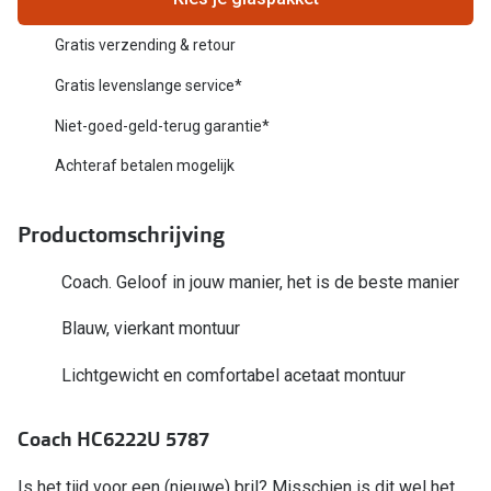
Biofinity
Nieuwe collectie
Gratis verzending & retour
Dailies
Merken
Gratis levenslange service*
Precision
Niet-goed-geld-terug garantie*
Ray-Ban
Alle lenz
Achteraf betalen mogelijk
DbyD
Online h
Michael Kors
Productomschrijving
Doe de tes
Emporio Armani
Contactle
Coach. Geloof in jouw manier, het is de beste manier
Unofficial
Lenzen op
Blauw, vierkant montuur
Oakley
Alles over
Lichtgewicht en comfortabel acetaat montuur
Ralph Lauren
Coach HC6222U 5787
Burberry
Alle brillen merken
Is het tijd voor een (nieuwe) bril? Misschien is dit wel het