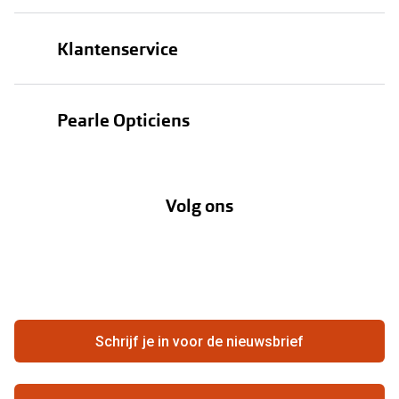
Brillen
Klantenservice
Zonnebrillen
Bestellen
Contactlenzen
Pearle Opticiens
Verzending
Oogmeting
Over Pearle
Annuleer of retourneer een bestelling
Lenzenabonnement
Volg ons
Opticiens
Hier de overeenkomst ontbinden
Merken
Vacatures
Meestgestelde vragen
Zakelijk
Contact
Ondernemen bij Pearle
Zorgvergoeding
Schrijf je in voor de nieuwsbrief
Beste winkelketen
Garanties