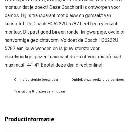
montuur dat je zoekt! Deze Coach bril is ontworpen voor
Online hulp & advies
dames. Hij is transparant met blauw en gemaakt van
kunststof. De Coach HC6222U 5787 heeft een vierkant
Online bril kopen in maar 4 stappen
montuur. Dit past goed bij een ronde, langwerpige, ovale of
Soorten brillenglazen
hartvormige gezichtsvorm. Voldoet de Coach HC6222U
5787 aan jouw wensen en is jouw sterkte voor
Bril online passen
enkelvoudige glazen maximaal -5/+5 of voor multifocaal
Brillentrends
maximaal -4/+4? Bestel deze dan direct online!
Zorgvergoeding brillen
Online op sterkte bestelbaar
Ontdek onze veelzijdige services
Meekleurende glazen
Transitions® glazen verkrijgbaar
Nachtbril
Alles over brillen
Productinformatie