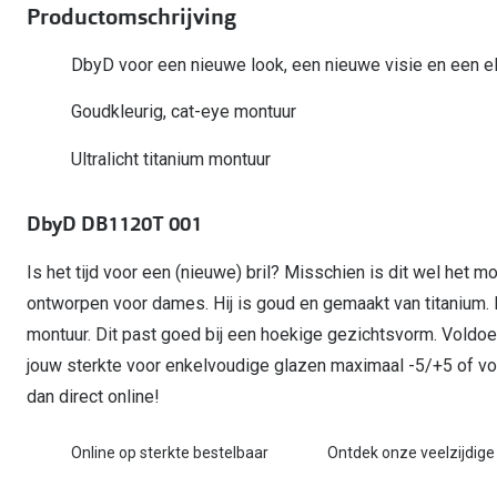
Start gratis met het dragen van lenzen
Productomschrijving
Kant en klare leesbrillen
Gepolariseerde zonnebril
Gebruiksaanwijzingen
Biofinity
Ray-Ban Icons
Lenzen direct herbestellen
Overzetzonnebril
Pearle: Beste Optiekketen!
Dailies
DbyD voor een nieuwe look, een nieuwe visie en een e
Complete bril op 
Precision1
Nieuwe collectie
Goudkleurig, cat-eye montuur
Alle lenzen merk
Ultralicht titanium montuur
DbyD DB1120T 001
Is het tijd voor een (nieuwe) bril? Misschien is dit wel het m
ontworpen voor dames. Hij is goud en gemaakt van titanium
montuur. Dit past goed bij een hoekige gezichtsvorm. Vold
jouw sterkte voor enkelvoudige glazen maximaal -5/+5 of vo
dan direct online!
Online op sterkte bestelbaar
Ontdek onze veelzijdige