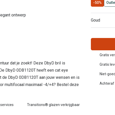
-50%
Outle
Inloggen mijn account
legant ontwerp
sterkte: vanaf €30
Goud
20-20-2 regel
en
Blog: meer informatie & tips
Gratis ve
ontuur dat je zoekt! Deze DbyD bril is
Gratis le
. De DbyD 0DB1120T heeft een cat eye
Niet-goed
oet de DbyD 0DB1120T aan jouw wensen en is
Achteraf 
or multifocaal maximaal -4/+4? Bestel deze
 services
Transitions® glazen verkrijgbaar