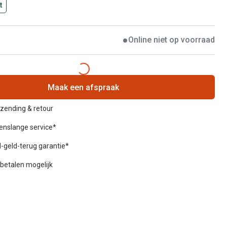
t
Online niet op voorraad
Maak een afspraak
rzending & retour
venslange service*
-geld-terug garantie*
betalen mogelijk