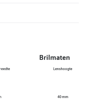
Brilmaten
reedte
Lenshoogte
m
40 mm