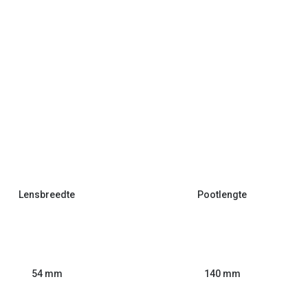
Lensbreedte
Pootlengte
54 mm
140 mm