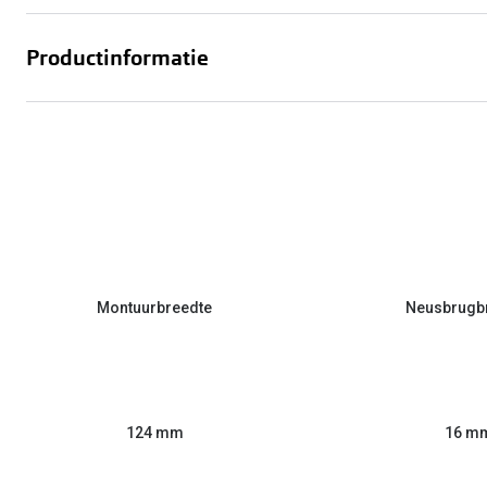
Productinformatie
Montuurbreedte
Neusbrugb
124 mm
16 m