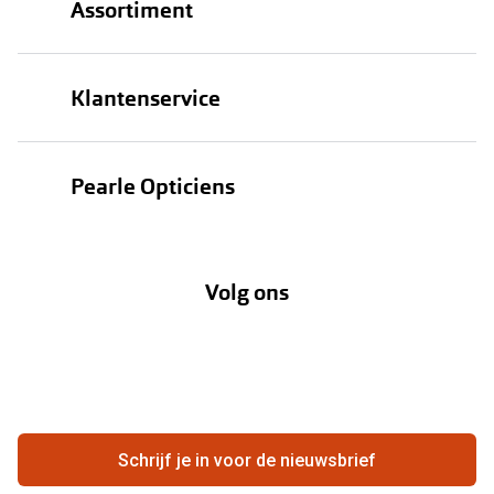
Assortiment
Brillen
Klantenservice
Zonnebrillen
Bestellen
Contactlenzen
Pearle Opticiens
Verzending
Oogmeting
Over Pearle
Annuleer of retourneer een bestelling
Lenzenabonnement
Volg ons
Opticiens
Hier de overeenkomst ontbinden
Merken
Vacatures
Meestgestelde vragen
Zakelijk
Contact
Ondernemen bij Pearle
Zorgvergoeding
Schrijf je in voor de nieuwsbrief
Beste winkelketen