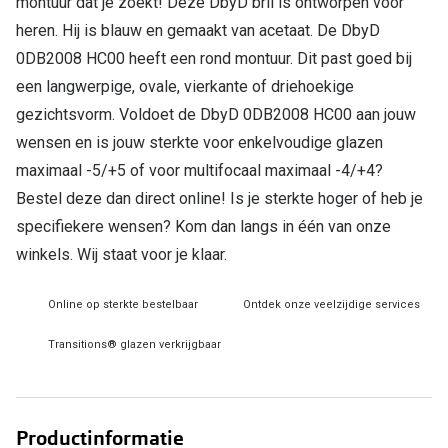
montuur dat je zoekt! Deze DbyD bril is ontworpen voor
heren. Hij is blauw en gemaakt van acetaat. De DbyD
Online hulp & advies
0DB2008 HC00 heeft een rond montuur. Dit past goed bij
Online bril kopen in maar 4 stappen
een langwerpige, ovale, vierkante of driehoekige
gezichtsvorm. Voldoet de DbyD 0DB2008 HC00 aan jouw
Soorten brillenglazen
wensen en is jouw sterkte voor enkelvoudige glazen
Bril online passen
maximaal -5/+5 of voor multifocaal maximaal -4/+4?
Bestel deze dan direct online! Is je sterkte hoger of heb je
Brillentrends
specifiekere wensen? Kom dan langs in één van onze
Zorgvergoeding brillen
winkels. Wij staat voor je klaar.
Meekleurende glazen
Online op sterkte bestelbaar
Ontdek onze veelzijdige services
Nachtbril
Transitions® glazen verkrijgbaar
Alles over brillen
Productinformatie