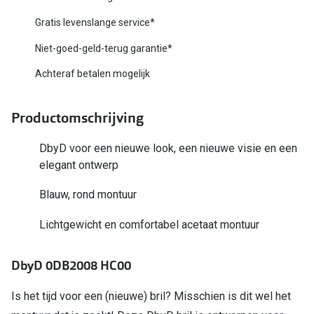
Biofinity
Nieuwe collectie
Gratis levenslange service*
Dailies
Niet-goed-geld-terug garantie*
Merken
Precision
Achteraf betalen mogelijk
Ray-Ban
Alle lenz
DbyD
Productomschrijving
Online h
Michael Kors
DbyD voor een nieuwe look, een nieuwe visie en een
Doe de tes
elegant ontwerp
Emporio Armani
Contactle
Blauw, rond montuur
Unofficial
Lenzen op
Lichtgewicht en comfortabel acetaat montuur
Oakley
Alles over
Ralph Lauren
DbyD 0DB2008 HC00
Burberry
Is het tijd voor een (nieuwe) bril? Misschien is dit wel het
Alle brillen merken