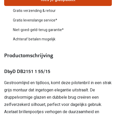
Biofinity
Nieuwe collectie
Gratis verzending & retour
Dailies
Merken
Gratis levenslange service*
Precision
Niet-goed-geld-terug garantie*
Ray-Ban
Alle lenz
Achteraf betalen mogelijk
DbyD
Online h
Michael Kors
Productomschrijving
Doe de tes
Emporio Armani
Contactle
DbyD DB2151 1 55/15
Unofficial
Lenzen op
Gestroomlijnd en tijdloos, komt deze pilotenbril in een strak
Oakley
Alles over
grijs montuur dat ingetogen elegantie uitstraalt. De
Ralph Lauren
druppelvormige glazen en dubbele brug creëren een
Burberry
zelfverzekerd silhouet, perfect voor dagelijks gebruik.
Acetaat brillenpootjes verhogen de duurzaamheid en
Alle brillen merken