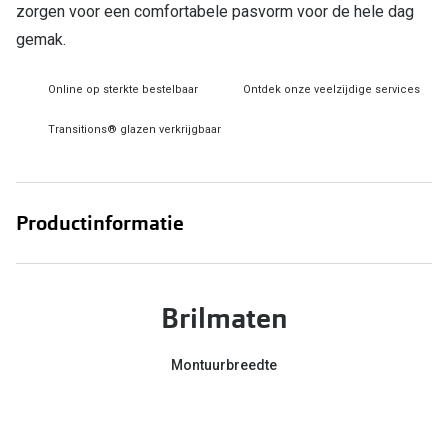
zorgen voor een comfortabele pasvorm voor de hele dag
gemak.
Online hulp & advies
Online bril kopen in maar 4 stappen
Online op sterkte bestelbaar
Ontdek onze veelzijdige services
Soorten brillenglazen
Transitions® glazen verkrijgbaar
Bril online passen
Brillentrends
Productinformatie
Zorgvergoeding brillen
Meekleurende glazen
Brilmaten
Nachtbril
Alles over brillen
Montuurbreedte