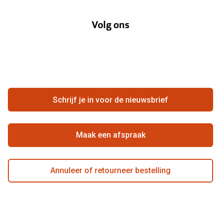
Over Pearle
Annuleer of retourneer een bestelling
Lenzenabonnement
Volg ons
Opticiens
Hier de overeenkomst ontbinden
Merken
Vacatures
Meestgestelde vragen
Zakelijk
Contact
Ondernemen bij Pearle
Zorgvergoeding
Schrijf je in voor de nieuwsbrief
Beste winkelketen
Garanties
Actievoorwaarden
Maak een afspraak
Annuleer of retourneer bestelling