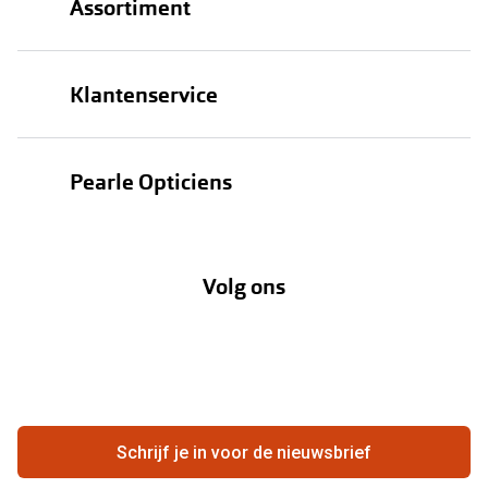
Assortiment
Brillen
Klantenservice
Zonnebrillen
Bestellen
Contactlenzen
Pearle Opticiens
Verzending
Oogmeting
Over Pearle
Annuleer of retourneer een bestelling
Lenzenabonnement
Volg ons
Opticiens
Hier de overeenkomst ontbinden
Merken
Vacatures
Meestgestelde vragen
Zakelijk
Contact
Ondernemen bij Pearle
Zorgvergoeding
Schrijf je in voor de nieuwsbrief
Beste winkelketen