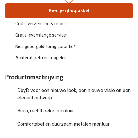
Biofinity
Nieuwe collectie
Kies je glaspakket
Dailies
Merken
Gratis verzending & retour
Precision
Gratis levenslange service*
Ray-Ban
Alle lenz
Niet-goed-geld-terug garantie*
DbyD
Online h
Achteraf betalen mogelijk
Michael Kors
Doe de tes
Emporio Armani
Productomschrijving
Contactle
Unofficial
DbyD voor een nieuwe look, een nieuwe visie en een
Lenzen op
elegant ontwerp
Oakley
Alles over
Bruin, rechthoekig montuur
Ralph Lauren
Burberry
Comfortabel en duurzaam metalen montuur
Alle brillen merken