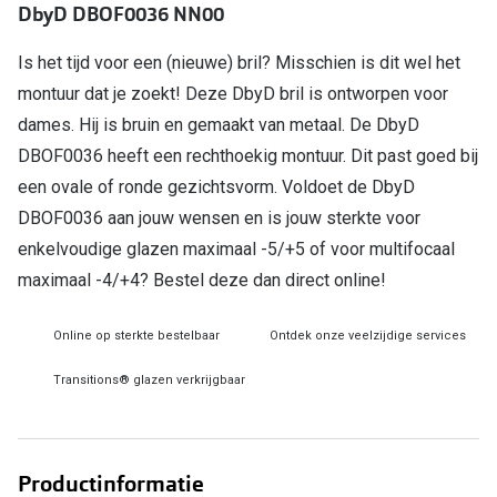
DbyD DBOF0036 NN00
Online hulp & advies
Is het tijd voor een (nieuwe) bril? Misschien is dit wel het
montuur dat je zoekt! Deze DbyD bril is ontworpen voor
Online bril kopen in maar 4 stappen
dames. Hij is bruin en gemaakt van metaal. De DbyD
Soorten brillenglazen
DBOF0036 heeft een rechthoekig montuur. Dit past goed bij
Bril online passen
een ovale of ronde gezichtsvorm. Voldoet de DbyD
DBOF0036 aan jouw wensen en is jouw sterkte voor
Brillentrends
enkelvoudige glazen maximaal -5/+5 of voor multifocaal
Zorgvergoeding brillen
maximaal -4/+4? Bestel deze dan direct online!
Meekleurende glazen
Online op sterkte bestelbaar
Ontdek onze veelzijdige services
Nachtbril
Transitions® glazen verkrijgbaar
Alles over brillen
Productinformatie