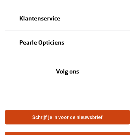
Brillen
Klantenservice
Zonnebrillen
Bestellen
Contactlenzen
Pearle Opticiens
Verzending
Oogmeting
Over Pearle
Annuleer of retourneer een bestelling
Lenzenabonnement
Volg ons
Opticiens
Hier de overeenkomst ontbinden
Merken
Vacatures
Meestgestelde vragen
Zakelijk
Contact
Ondernemen bij Pearle
Zorgvergoeding
Schrijf je in voor de nieuwsbrief
Beste winkelketen
Garanties