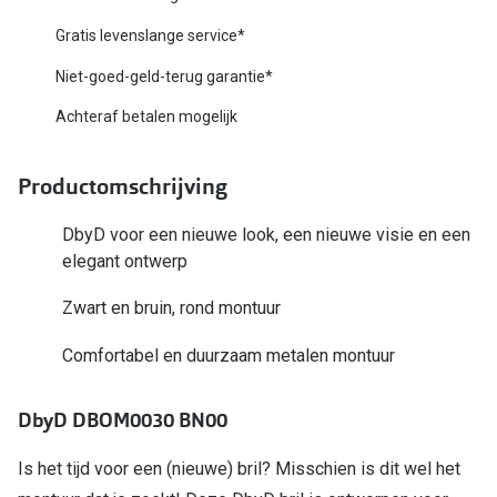
Biofinity
Nieuwe collectie
Gratis levenslange service*
Dailies
Niet-goed-geld-terug garantie*
Merken
Precision
Achteraf betalen mogelijk
Ray-Ban
Alle lenz
DbyD
Productomschrijving
Online h
Michael Kors
DbyD voor een nieuwe look, een nieuwe visie en een
Doe de tes
elegant ontwerp
Emporio Armani
Contactle
Zwart en bruin, rond montuur
Unofficial
Lenzen op
Comfortabel en duurzaam metalen montuur
Oakley
Alles over
Ralph Lauren
DbyD DBOM0030 BN00
Burberry
Is het tijd voor een (nieuwe) bril? Misschien is dit wel het
Alle brillen merken