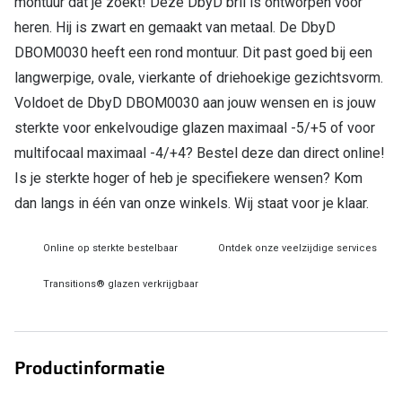
montuur dat je zoekt! Deze DbyD bril is ontworpen voor
heren. Hij is zwart en gemaakt van metaal. De DbyD
Online hulp & advies
DBOM0030 heeft een rond montuur. Dit past goed bij een
Online bril kopen in maar 4 stappen
langwerpige, ovale, vierkante of driehoekige gezichtsvorm.
Voldoet de DbyD DBOM0030 aan jouw wensen en is jouw
Soorten brillenglazen
sterkte voor enkelvoudige glazen maximaal -5/+5 of voor
Bril online passen
multifocaal maximaal -4/+4? Bestel deze dan direct online!
Is je sterkte hoger of heb je specifiekere wensen? Kom
Brillentrends
dan langs in één van onze winkels. Wij staat voor je klaar.
Zorgvergoeding brillen
Online op sterkte bestelbaar
Ontdek onze veelzijdige services
Meekleurende glazen
Transitions® glazen verkrijgbaar
Nachtbril
Alles over brillen
Productinformatie