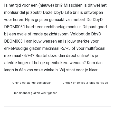
Is het tijd voor een (nieuwe) bril? Misschien is dit wel het
Online hulp & advies
montuur dat je zoekt! Deze DbyD Life bril is ontworpen
voor heren. Hij is grijs en gemaakt van metaal. De DbyD
Online bril kopen in maar 4 stappen
DBOM0031 heeft een rechthoekig montuur. Dit past goed
Soorten brillenglazen
bij een ovale of ronde gezichtsvorm. Voldoet de DbyD
DBOM0031 aan jouw wensen en is jouw sterkte voor
Bril online passen
enkelvoudige glazen maximaal -5/+5 of voor multifocaal
Brillentrends
maximaal -4/+4? Bestel deze dan direct online! Is je
sterkte hoger of heb je specifiekere wensen? Kom dan
Zorgvergoeding brillen
langs in één van onze winkels. Wij staat voor je klaar.
Meekleurende glazen
Nachtbril
Online op sterkte bestelbaar
Ontdek onze veelzijdige services
Alles over brillen
Transitions® glazen verkrijgbaar