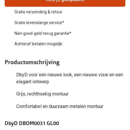
Biofinity
Nieuwe collectie
Gratis verzending & retour
Dailies
Merken
Gratis levenslange service*
Precision
Niet-goed-geld-terug garantie*
Ray-Ban
Alle lenz
Achteraf betalen mogelijk
DbyD
Online h
Michael Kors
Productomschrijving
Doe de tes
Emporio Armani
Contactle
DbyD voor een nieuwe look, een nieuwe visie en een
Unofficial
elegant ontwerp
Lenzen op
Oakley
Grijs, rechthoekig montuur
Alles over
Ralph Lauren
Comfortabel en duurzaam metalen montuur
Burberry
DbyD DBOM0031 GL00
Alle brillen merken