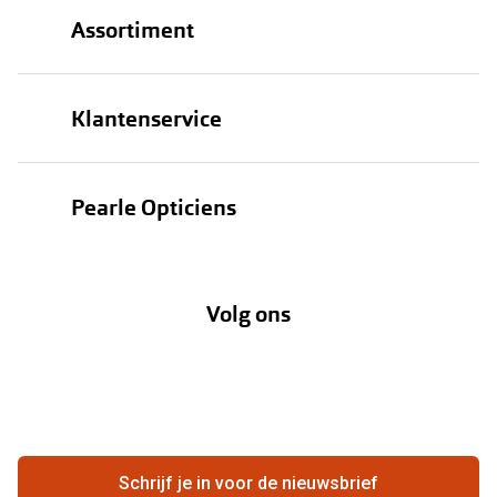
Assortiment
Brillen
Klantenservice
Zonnebrillen
Bestellen
Contactlenzen
Pearle Opticiens
Verzending
Oogmeting
Over Pearle
Annuleer of retourneer een bestelling
Lenzenabonnement
Volg ons
Opticiens
Hier de overeenkomst ontbinden
Merken
Vacatures
Meestgestelde vragen
Zakelijk
Contact
Ondernemen bij Pearle
Zorgvergoeding
Schrijf je in voor de nieuwsbrief