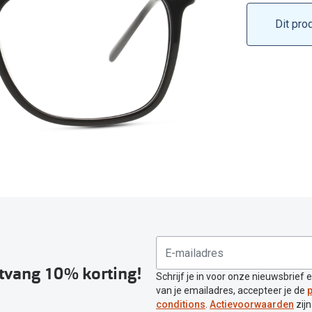
Inloggen mijn account
Dit pro
sterkte: vanaf €30
20-20-2 regel
en
Blog: meer informatie & tips
ntvang 10% korting!
Schrijf je in voor onze nieuwsbrief 
van je emailadres, accepteer je de
p
conditions
.
Actievoorwaarden
zijn