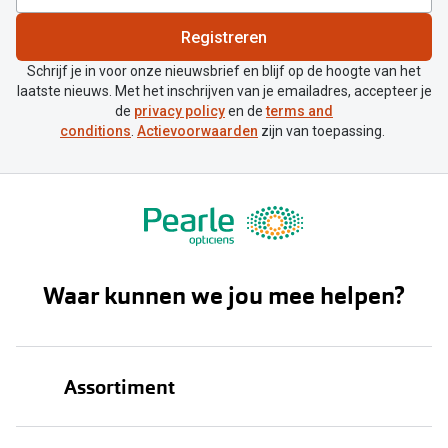
Biofinity
Nieuwe collectie
Registreren
Dailies
Schrijf je in voor onze nieuwsbrief en blijf op de hoogte van het
Merken
Precision
laatste nieuws. Met het inschrijven van je emailadres, accepteer je
de
privacy policy
en de
terms and
Ray-Ban
Alle lenz
conditions
.
Actievoorwaarden
zijn van toepassing.
DbyD
Online h
Michael Kors
Doe de tes
Emporio Armani
Contactle
Unofficial
Waar kunnen we jou mee helpen?
Lenzen op
Oakley
Alles over
Ralph Lauren
Assortiment
Burberry
Alle brillen merken
Brillen