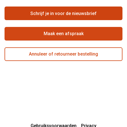
Ondernemen bij Pearle
Zorgvergoeding
Schrijf je in voor de nieuwsbrief
Beste winkelketen
Garanties
Actievoorwaarden
Maak een afspraak
Annuleer of retourneer bestelling
Gebruiksvoorwaarden
Privacy