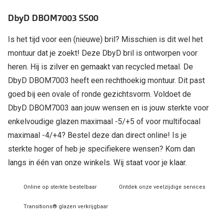
DbyD DBOM7003 SS00
Online hulp & advies
Is het tijd voor een (nieuwe) bril? Misschien is dit wel het
Online bril kopen in maar 4 stappen
montuur dat je zoekt! Deze DbyD bril is ontworpen voor
Soorten brillenglazen
heren. Hij is zilver en gemaakt van recycled metaal. De
DbyD DBOM7003 heeft een rechthoekig montuur. Dit past
Bril online passen
goed bij een ovale of ronde gezichtsvorm. Voldoet de
Brillentrends
DbyD DBOM7003 aan jouw wensen en is jouw sterkte voor
Zorgvergoeding brillen
enkelvoudige glazen maximaal -5/+5 of voor multifocaal
maximaal -4/+4? Bestel deze dan direct online! Is je
Meekleurende glazen
sterkte hoger of heb je specifiekere wensen? Kom dan
Nachtbril
langs in één van onze winkels. Wij staat voor je klaar.
Alles over brillen
Online op sterkte bestelbaar
Ontdek onze veelzijdige services
Transitions® glazen verkrijgbaar