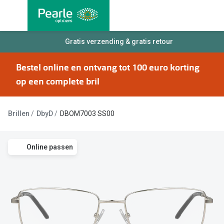
Ga
direct
naar
Alle brillen
Gratis verzending & gratis retour
Alle cont
de
Damesbrillen
Maandlen
inhoud
Bestel online en ontvang tot 100 euro korting
Herenbrillen
Daglenze
op een complete bril
Kinderbrillen
Multifocal
Brillen
DbyD
DBOM7003 SS00
Lenzen met
Soorten brillen
Kleurlenz
Bril op sterkte
Online passen
Nachtlenz
Multifocale bril
Harde len
Blauw-violet licht bril
Lenzenvlo
Computerbril
Lenzenab