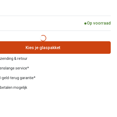
Op voorraad
Kies je glaspakket
rzending & retour
venslange service*
-geld-terug garantie*
betalen mogelijk