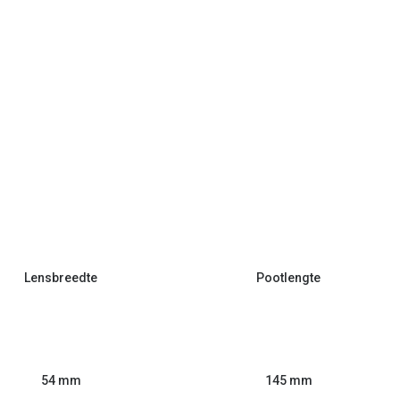
Lensbreedte
Pootlengte
54 mm
145 mm