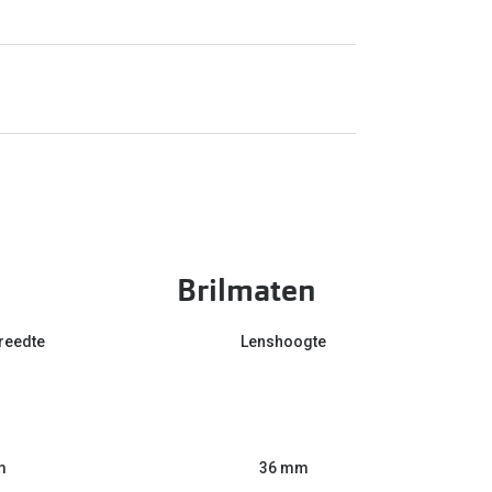
Brilmaten
reedte
Lenshoogte
m
36 mm