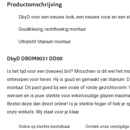
Start gratis met het dragen van lenzen
Productomschrijving
Kant en klare leesbrillen
Gepolariseerde zonnebril
Gebruiksaanwijzingen
Biofinity
Ray-Ban Icons
Lenzen direct herbestellen
Overzetzonnebril
Pearle: Beste Optiekketen!
Dailies
DbyD voor een nieuwe look, een nieuwe visie en een e
Complete bril op 
Precision1
Nieuwe collectie
Goudkleurig, rechthoekig montuur
Alle lenzen merk
Ultralicht titanium montuur
DbyD DBOM9031 DD00
Is het tijd voor een (nieuwe) bril? Misschien is dit wel het m
ontworpen voor heren. Hij is goud en gemaakt van titanium
montuur. Dit past goed bij een ovale of ronde gezichtsvor
wensen en is jouw sterkte voor enkelvoudige glazen maximaa
Bestel deze dan direct online! Is je sterkte hoger of heb je
onze winkels. Wij staat voor je klaar.
Online op sterkte bestelbaar
Ontdek onze veelzijdige