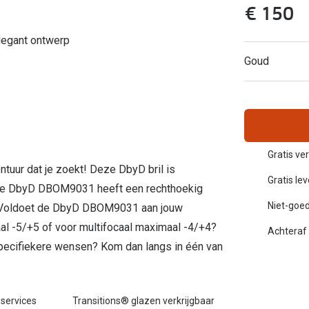
€ 150
Inloggen mijn account
legant ontwerp
sterkte: vanaf €30
20-20-2 regel
Goud
en
Blog: meer informatie & tips
Gratis ve
ontuur dat je zoekt! Deze DbyD bril is
Gratis le
. De DbyD DBOM9031 heeft een rechthoekig
Niet-goed
m. Voldoet de DbyD DBOM9031 aan jouw
l -5/+5 of voor multifocaal maximaal -4/+4?
Achteraf 
 specifiekere wensen? Kom dan langs in één van
 services
Transitions® glazen verkrijgbaar