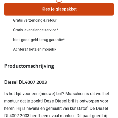
Biofinity
Nieuwe collectie
Kies je glaspakket
Dailies
Merken
Gratis verzending & retour
Precision
Gratis levenslange service*
Ray-Ban
Alle lenz
Niet-goed-geld-terug garantie*
DbyD
Online h
Achteraf betalen mogelijk
Michael Kors
Doe de tes
Emporio Armani
Productomschrijving
Contactle
Unofficial
Lenzen op
Diesel DL4007 2003
Oakley
Alles over
Is het tijd voor een (nieuwe) bril? Misschien is dit wel het
Ralph Lauren
montuur dat je zoekt! Deze Diesel bril is ontworpen voor
Burberry
heren. Hij is havana en gemaakt van kunststof. De Diesel
DL4007 2003 heeft een ovaal montuur. Dit past goed bij
Alle brillen merken