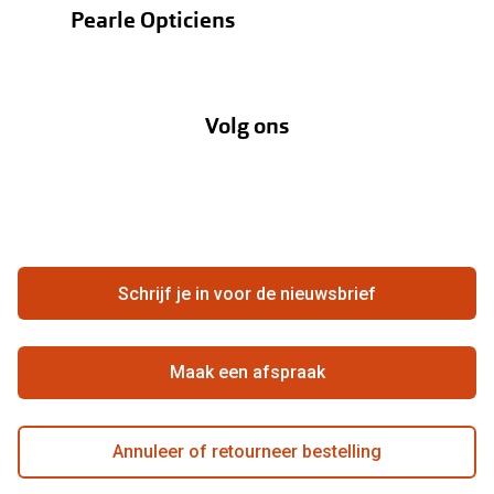
Pearle Opticiens
Verzending
Oogmeting
Over Pearle
Annuleer of retourneer een bestelling
Lenzenabonnement
Volg ons
Opticiens
Hier de overeenkomst ontbinden
Merken
Vacatures
Meestgestelde vragen
Zakelijk
Contact
Ondernemen bij Pearle
Zorgvergoeding
Schrijf je in voor de nieuwsbrief
Beste winkelketen
Garanties
Actievoorwaarden
Maak een afspraak
Annuleer of retourneer bestelling