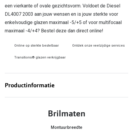
een vierkante of ovale gezichtsvorm. Voldoet de Diesel
Online hulp & advies
DL4007 2003 aan jouw wensen en is jouw sterkte voor
enkelvoudige glazen maximaal -5/+5 of voor multifocaal
Online bril kopen in maar 4 stappen
maximaal -4/+4? Bestel deze dan direct online!
Soorten brillenglazen
Online op sterkte bestelbaar
Ontdek onze veelzijdige services
Bril online passen
Transitions® glazen verkrijgbaar
Brillentrends
Zorgvergoeding brillen
Productinformatie
Meekleurende glazen
Nachtbril
Alles over brillen
Brilmaten
Montuurbreedte