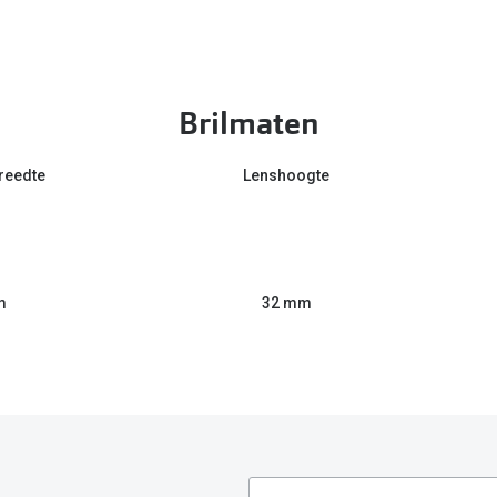
Brilmaten
reedte
Lenshoogte
m
32 mm