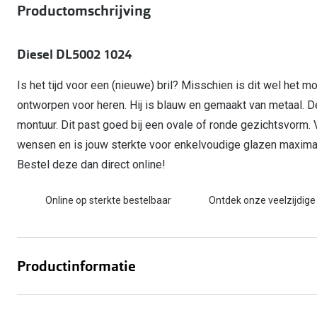
Start gratis met het dragen van lenzen
Productomschrijving
Kant en klare leesbrillen
Gepolariseerde zonnebril
Gebruiksaanwijzingen
Biofinity
Ray-Ban Icons
Lenzen direct herbestellen
Overzetzonnebril
Pearle: Beste Optiekketen!
Dailies
Complete bril op 
Diesel DL5002 1024
Precision1
Nieuwe collectie
Alle lenzen merk
Is het tijd voor een (nieuwe) bril? Misschien is dit wel het mo
ontworpen voor heren. Hij is blauw en gemaakt van metaal. 
montuur. Dit past goed bij een ovale of ronde gezichtsvorm
wensen en is jouw sterkte voor enkelvoudige glazen maximaa
Bestel deze dan direct online!
Online op sterkte bestelbaar
Ontdek onze veelzijdige
Productinformatie