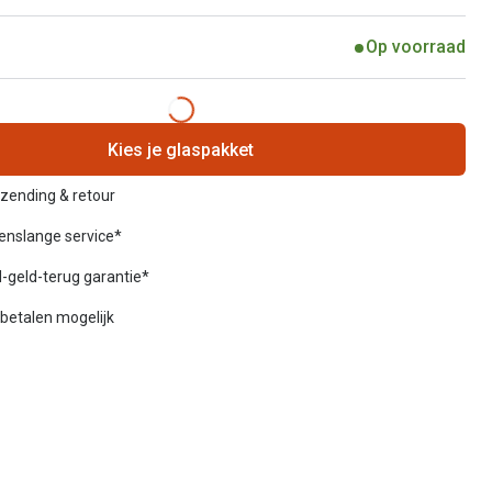
Op voorraad
Kies je glaspakket
rzending & retour
venslange service*
-geld-terug garantie*
betalen mogelijk