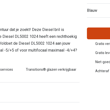
Inloggen mijn account
Blauw
sterkte: vanaf €30
20-20-2 regel
en
Blog: meer informatie & tips
ntuur dat je zoekt! Deze Diesel bril is
De Diesel DL5002 1024 heeft een rechthoekig
. Voldoet de Diesel DL5002 1024 aan jouw
Gratis ve
l -5/+5 of voor multifocaal maximaal -4/+4?
Gratis le
Niet-goed
 services
Transitions® glazen verkrijgbaar
Achteraf 