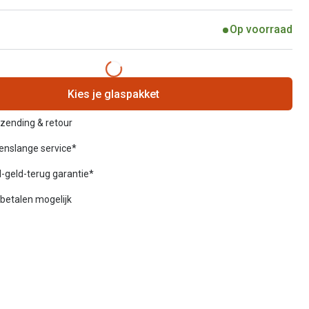
Op voorraad
Kies je glaspakket
rzending & retour
venslange service*
-geld-terug garantie*
betalen mogelijk