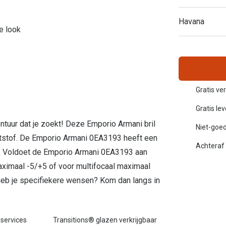
Inloggen mijn account
Havana
le look
sterkte: vanaf €30
20-20-2 regel
en
Blog: meer informatie & tips
Gratis ve
Gratis le
montuur dat je zoekt! Deze Emporio Armani bril
Niet-goed
ststof. De Emporio Armani 0EA3193 heeft een
Achteraf 
m. Voldoet de Emporio Armani 0EA3193 aan
ximaal -5/+5 of voor multifocaal maximaal
 heb je specifiekere wensen? Kom dan langs in
 services
Transitions® glazen verkrijgbaar