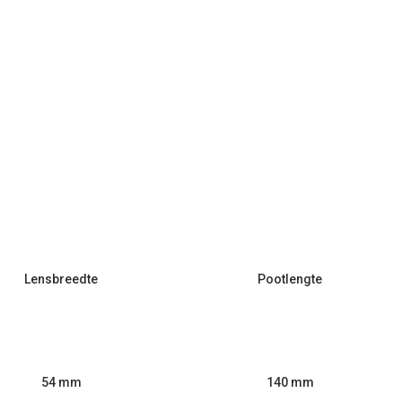
Lensbreedte
Pootlengte
54 mm
140 mm