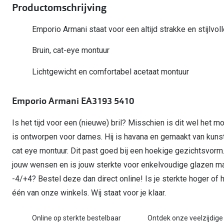
Start gratis met het dragen van lenzen
Productomschrijving
Kant en klare leesbrillen
Gepolariseerde zonnebril
Gebruiksaanwijzingen
Biofinity
Ray-Ban Icons
Lenzen direct herbestellen
Overzetzonnebril
Pearle: Beste Optiekketen!
Dailies
Emporio Armani staat voor een altijd strakke en stijlvol
Complete bril op 
Precision1
Nieuwe collectie
Bruin, cat-eye montuur
Alle lenzen merk
Lichtgewicht en comfortabel acetaat montuur
Emporio Armani EA3193 5410
Is het tijd voor een (nieuwe) bril? Misschien is dit wel het 
is ontworpen voor dames. Hij is havana en gemaakt van kun
cat eye montuur. Dit past goed bij een hoekige gezichtsvor
jouw wensen en is jouw sterkte voor enkelvoudige glazen ma
-4/+4? Bestel deze dan direct online! Is je sterkte hoger of
één van onze winkels. Wij staat voor je klaar.
Online op sterkte bestelbaar
Ontdek onze veelzijdige