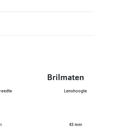
Brilmaten
reedte
Lenshoogte
m
43 mm