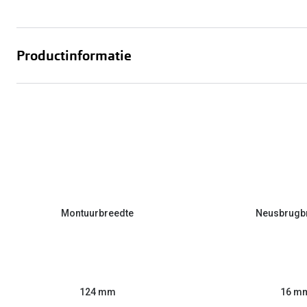
Productinformatie
Montuurbreedte
Neusbrugb
124 mm
16 m