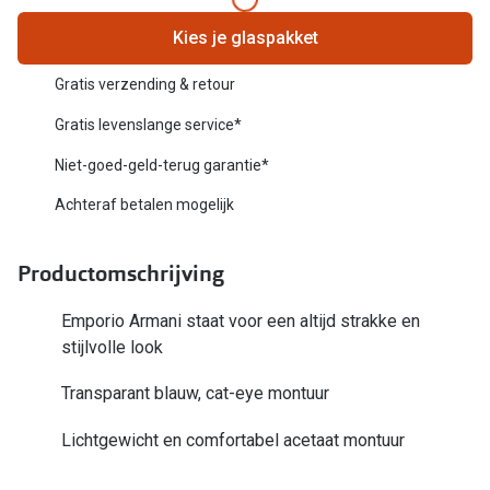
Biofinity
Nieuwe collectie
Kies je glaspakket
Dailies
Merken
Gratis verzending & retour
Precision
Gratis levenslange service*
Ray-Ban
Alle lenz
Niet-goed-geld-terug garantie*
DbyD
Online h
Achteraf betalen mogelijk
Michael Kors
Doe de tes
Emporio Armani
Productomschrijving
Contactle
Unofficial
Emporio Armani staat voor een altijd strakke en
Lenzen op
stijlvolle look
Oakley
Alles over
Transparant blauw, cat-eye montuur
Ralph Lauren
Burberry
Lichtgewicht en comfortabel acetaat montuur
Alle brillen merken