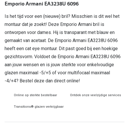
Emporio Armani EA3238U 6096
Online hulp & advies
Is het tijd voor een (nieuwe) bril? Misschien is dit wel het
montuur dat je zoekt! Deze Emporio Armani bril is
Online bril kopen in maar 4 stappen
ontworpen voor dames. Hij is transparant met blauw en
Soorten brillenglazen
gemaakt van acetaat. De Emporio Armani EA3238U 6096
Bril online passen
heeft een cat eye montuur. Dit past goed bij een hoekige
gezichtsvorm. Voldoet de Emporio Armani EA3238U 6096
Brillentrends
aan jouw wensen en is jouw sterkte voor enkelvoudige
Zorgvergoeding brillen
glazen maximaal -5/+5 of voor multifocaal maximaal
-4/+4? Bestel deze dan direct online!
Meekleurende glazen
Nachtbril
Online op sterkte bestelbaar
Ontdek onze veelzijdige services
Alles over brillen
Transitions® glazen verkrijgbaar