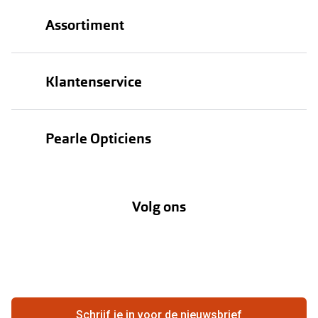
Assortiment
Brillen
Klantenservice
Zonnebrillen
Bestellen
Contactlenzen
Pearle Opticiens
Verzending
Oogmeting
Over Pearle
Annuleer of retourneer een bestelling
Lenzenabonnement
Volg ons
Opticiens
Hier de overeenkomst ontbinden
Merken
Vacatures
Meestgestelde vragen
Zakelijk
Contact
Ondernemen bij Pearle
Zorgvergoeding
Schrijf je in voor de nieuwsbrief