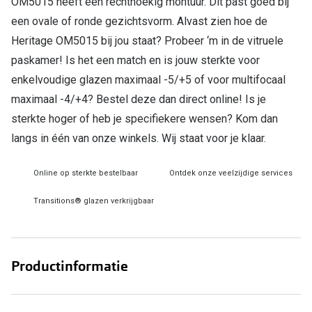
OM5015 heeft een rechthoekig montuur. Dit past goed bij
een ovale of ronde gezichtsvorm. Alvast zien hoe de
Online hulp & advies
Heritage OM5015 bij jou staat? Probeer ‘m in de vitruele
Online bril kopen in maar 4 stappen
paskamer! Is het een match en is jouw sterkte voor
enkelvoudige glazen maximaal -5/+5 of voor multifocaal
Soorten brillenglazen
maximaal -4/+4? Bestel deze dan direct online! Is je
Bril online passen
sterkte hoger of heb je specifiekere wensen? Kom dan
langs in één van onze winkels. Wij staat voor je klaar.
Brillentrends
Zorgvergoeding brillen
Online op sterkte bestelbaar
Ontdek onze veelzijdige services
Meekleurende glazen
Transitions® glazen verkrijgbaar
Nachtbril
Alles over brillen
Productinformatie