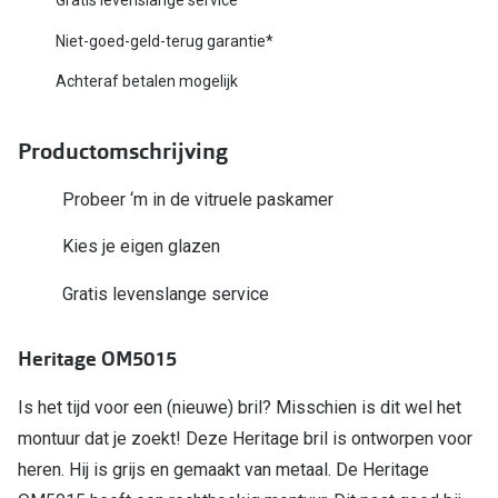
Biofinity
Nieuwe collectie
Niet-goed-geld-terug garantie*
Dailies
Achteraf betalen mogelijk
Merken
Precision
Ray-Ban
Alle lenz
Productomschrijving
DbyD
Online h
Probeer ‘m in de vitruele paskamer
Michael Kors
Doe de tes
Kies je eigen glazen
Emporio Armani
Contactle
Gratis levenslange service
Unofficial
Lenzen op
Heritage OM5015
Oakley
Alles over
Ralph Lauren
Is het tijd voor een (nieuwe) bril? Misschien is dit wel het
montuur dat je zoekt! Deze Heritage bril is ontworpen voor
Burberry
heren. Hij is grijs en gemaakt van metaal. De Heritage
Alle brillen merken