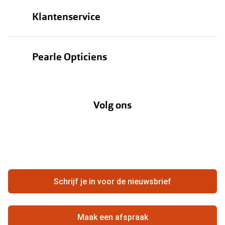
Brillen
Klantenservice
Zonnebrillen
Bestellen
Contactlenzen
Pearle Opticiens
Verzending
Oogmeting
Over Pearle
Annuleer of retourneer een bestelling
Lenzenabonnement
Volg ons
Opticiens
Hier de overeenkomst ontbinden
Merken
Vacatures
Meestgestelde vragen
Zakelijk
Contact
Ondernemen bij Pearle
Zorgvergoeding
Schrijf je in voor de nieuwsbrief
Beste winkelketen
Garanties
Actievoorwaarden
Maak een afspraak