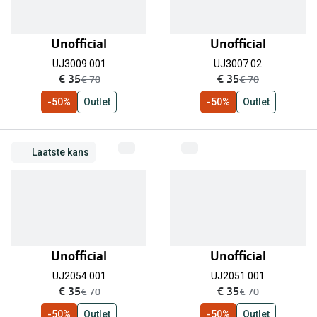
Unofficial
Unofficial
UJ3009 001
UJ3007 02
nu:
nu:
€ 35
€ 35
was:
was:
€ 70
€ 70
-50%
Outlet
-50%
Outlet
Laatste kans
Unofficial
Unofficial
UJ2054 001
UJ2051 001
nu:
nu:
€ 35
€ 35
was:
was:
€ 70
€ 70
-50%
Outlet
-50%
Outlet