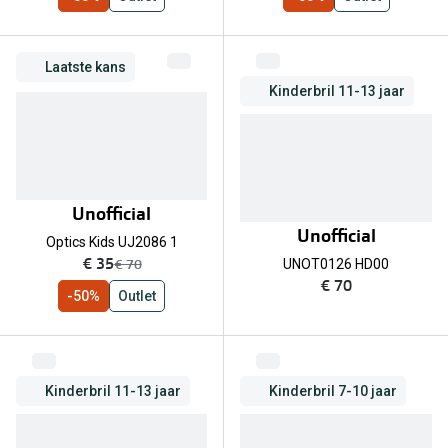
Laatste kans
Kinderbril 11-13 jaar
Unofficial
Unofficial
Optics Kids UJ2086 1
nu:
€ 35
was:
€ 70
UNOT0126 HD00
€ 70
-50%
Outlet
Kinderbril 11-13 jaar
Kinderbril 7-10 jaar