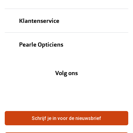
Brillen
Klantenservice
Zonnebrillen
Bestellen
Contactlenzen
Pearle Opticiens
Verzending
Oogmeting
Over Pearle
Annuleer of retourneer een bestelling
Lenzenabonnement
Volg ons
Opticiens
Hier de overeenkomst ontbinden
Merken
Vacatures
Meestgestelde vragen
Zakelijk
Contact
Ondernemen bij Pearle
Zorgvergoeding
Schrijf je in voor de nieuwsbrief
Beste winkelketen
Garanties