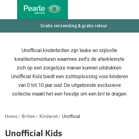
Ga
direct
naar
Alle brillen
Gratis verzending & gratis retour
Alle cont
de
Damesbrillen
Maandlen
inhoud
Herenbrillen
Daglenze
Unofficial kinderbrillen zijn leuke en stijlvolle
kwaliteitsmonturen waarmee zelfs de allerkleinste
Kinderbrillen
Multifocal
zich op een zorgeloze manier kunnen uitdrukken.
Lenzen met
Soorten brillen
Unofficial Kids biedt een zichtoplossing voor kinderen
van 0 tot 10 jaar oud. De uitgebreide exclusieve
Kleurlenz
Bril op sterkte
collectie maakt het een feestje om een bril te dragen.
Nachtlenz
Multifocale bril
Harde len
Blauw-violet licht bril
Home
Brillen
Kinderen
Unofficial
Lenzenvlo
Computerbril
Unofficial Kids
Lenzenab