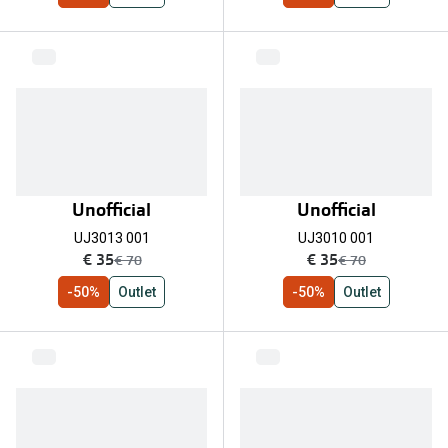
Unofficial
Unofficial
UJ3013 001
UJ3010 001
nu:
nu:
€ 35
€ 35
was:
was:
€ 70
€ 70
-50%
Outlet
-50%
Outlet