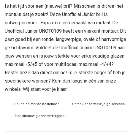
Is het tijd voor een (nieuwe) bril? Misschien is dit wel het
Online hulp & advies
montuur dat je zoekt! Deze Unofficial Junior bril is
ontworpen voor . Hij is roze en gemaakt van metaal. De
Online bril kopen in maar 4 stappen
Unofficial Junior UNOT0109 heeft een vierkant montuur. Dit
Soorten brillenglazen
past goed bij een ronde, langwerpige, ovale of hartvormige
gezichtsvorm. Voldoet de Unofficial Junior UNOT0109 aan
Bril online passen
jouw wensen en is jouw sterkte voor enkelvoudige glazen
Brillentrends
maximaal -5/+5 of voor multifocaal maximaal -4/+4?
Bestel deze dan direct online! Is je sterkte hoger of heb je
Zorgvergoeding brillen
specifiekere wensen? Kom dan langs in één van onze
Meekleurende glazen
winkels. Wij staat voor je klaar.
Nachtbril
Online op sterkte bestelbaar
Ontdek onze veelzijdige services
Alles over brillen
Transitions® glazen verkrijgbaar