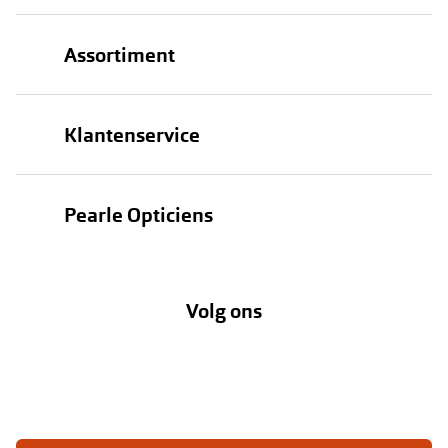
Assortiment
Brillen
Klantenservice
Zonnebrillen
Bestellen
Contactlenzen
Pearle Opticiens
Verzending
Oogmeting
Over Pearle
Annuleer of retourneer een bestelling
Lenzenabonnement
Volg ons
Opticiens
Hier de overeenkomst ontbinden
Merken
Vacatures
Meestgestelde vragen
Zakelijk
Contact
Ondernemen bij Pearle