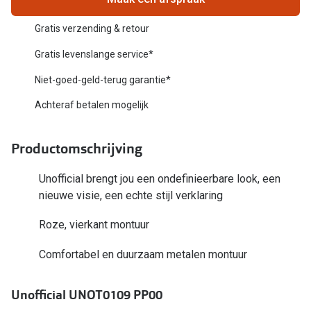
Biofinity
Nieuwe collectie
Gratis verzending & retour
Dailies
Merken
Gratis levenslange service*
Precision
Niet-goed-geld-terug garantie*
Ray-Ban
Alle lenz
Achteraf betalen mogelijk
DbyD
Online h
Michael Kors
Productomschrijving
Doe de tes
Emporio Armani
Contactle
Unofficial brengt jou een ondefinieerbare look, een
Unofficial
nieuwe visie, een echte stijl verklaring
Lenzen op
Oakley
Roze, vierkant montuur
Alles over
Ralph Lauren
Comfortabel en duurzaam metalen montuur
Burberry
Unofficial UNOT0109 PP00
Alle brillen merken