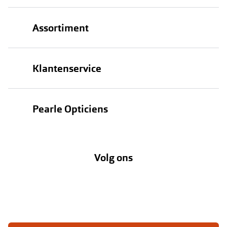
Assortiment
Brillen
Klantenservice
Zonnebrillen
Bestellen
Contactlenzen
Pearle Opticiens
Verzending
Oogmeting
Over Pearle
Annuleer of retourneer een bestelling
Lenzenabonnement
Volg ons
Opticiens
Hier de overeenkomst ontbinden
Merken
Vacatures
Meestgestelde vragen
Zakelijk
Contact
Ondernemen bij Pearle