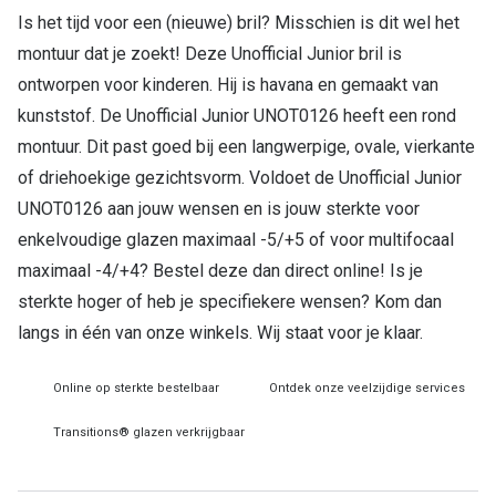
Is het tijd voor een (nieuwe) bril? Misschien is dit wel het
Online hulp & advies
montuur dat je zoekt! Deze Unofficial Junior bril is
ontworpen voor kinderen. Hij is havana en gemaakt van
Online bril kopen in maar 4 stappen
kunststof. De Unofficial Junior UNOT0126 heeft een rond
Soorten brillenglazen
montuur. Dit past goed bij een langwerpige, ovale, vierkante
of driehoekige gezichtsvorm. Voldoet de Unofficial Junior
Bril online passen
UNOT0126 aan jouw wensen en is jouw sterkte voor
Brillentrends
enkelvoudige glazen maximaal -5/+5 of voor multifocaal
maximaal -4/+4? Bestel deze dan direct online! Is je
Zorgvergoeding brillen
sterkte hoger of heb je specifiekere wensen? Kom dan
Meekleurende glazen
langs in één van onze winkels. Wij staat voor je klaar.
Nachtbril
Online op sterkte bestelbaar
Ontdek onze veelzijdige services
Alles over brillen
Transitions® glazen verkrijgbaar