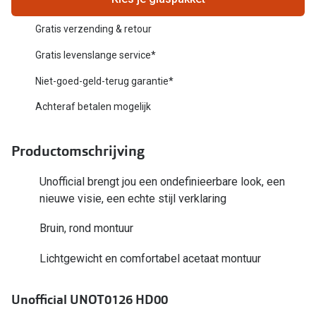
Biofinity
Nieuwe collectie
Gratis verzending & retour
Dailies
Merken
Gratis levenslange service*
Precision
Niet-goed-geld-terug garantie*
Ray-Ban
Alle lenz
Achteraf betalen mogelijk
DbyD
Online h
Michael Kors
Productomschrijving
Doe de tes
Emporio Armani
Contactle
Unofficial brengt jou een ondefinieerbare look, een
Unofficial
nieuwe visie, een echte stijl verklaring
Lenzen op
Oakley
Bruin, rond montuur
Alles over
Ralph Lauren
Lichtgewicht en comfortabel acetaat montuur
Burberry
Unofficial UNOT0126 HD00
Alle brillen merken