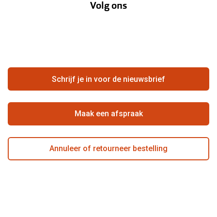
Volg ons
Opticiens
Hier de overeenkomst ontbinden
Merken
Vacatures
Meestgestelde vragen
Zakelijk
Contact
Ondernemen bij Pearle
Zorgvergoeding
Schrijf je in voor de nieuwsbrief
Beste winkelketen
Garanties
Actievoorwaarden
Maak een afspraak
Annuleer of retourneer bestelling