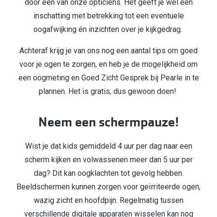
door een van onze opticiens. Het geeft je wel een
inschatting met betrekking tot een eventuele
Online hulp & advies
oogafwijking én inzichten over je kijkgedrag.
Online bril kopen in maar 4 stappen
Achteraf krijg je van ons nog een aantal tips om goed
Soorten brillenglazen
voor je ogen te zorgen, en heb je de mogelijkheid om
een oogmeting en Goed Zicht Gesprek bij Pearle in te
Bril online passen
plannen. Het is gratis, dus gewoon doen!
Brillentrends
Zorgvergoeding brillen
Neem een schermpauze!
Meekleurende glazen
Wist je dat kids gemiddeld 4 uur per dag naar een
Nachtbril
scherm kijken en volwassenen meer dan 5 uur per
dag? Dit kan oogklachten tot gevolg hebben.
Alles over brillen
Beeldschermen kunnen zorgen voor geïrriteerde ogen,
wazig zicht en hoofdpijn. Regelmatig tussen
verschillende digitale apparaten wisselen kan nog