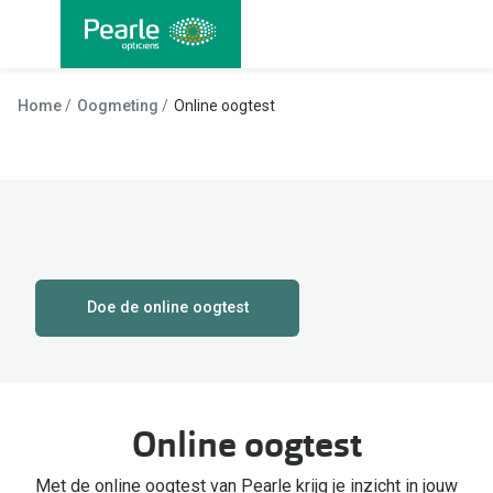
Ga
direct
naar
Alle brillen
Alle cont
de
Home
Oogmeting
Online oogtest
Damesbrillen
Maandlen
inhoud
Herenbrillen
Daglenze
Kinderbrillen
Multifocal
Lenzen met
Soorten brillen
Kleurlenz
Doe de online oogtest
Bril op sterkte
Nachtlenz
Multifocale bril
Harde len
Blauw-violet licht bril
Online oogtest
Lenzenvlo
Computerbril
Lenzenab
Met de online oogtest van Pearle krijg je inzicht in jouw