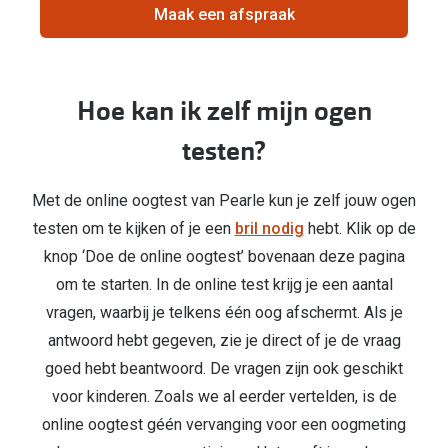
Biofinity
gebruik
Maak een afspraak
down
Nieuwe collectie
Dailies
om
je
Merken
Precision
huidige
Hoe kan ik zelf mijn ogen
locatie
Ray-Ban
Alle lenz
te
testen?
delen
DbyD
Online h
Michael Kors
Met de online oogtest van Pearle kun je zelf jouw ogen
Doe de tes
testen om te kijken of je een
bril nodig
hebt. Klik op de
Emporio Armani
Contactle
knop ‘Doe de online oogtest’ bovenaan deze pagina
Unofficial
om te starten. In de online test krijg je een aantal
Lenzen op
vragen, waarbij je telkens één oog afschermt. Als je
Oakley
Alles over
antwoord hebt gegeven, zie je direct of je de vraag
Ralph Lauren
goed hebt beantwoord. De vragen zijn ook geschikt
voor kinderen. Zoals we al eerder vertelden, is de
Burberry
online oogtest géén vervanging voor een oogmeting
Alle brillen merken