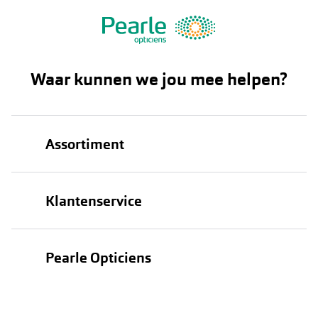
Waar kunnen we jou mee helpen?
Assortiment
Brillen
Klantenservice
Zonnebrillen
Bestellen
Contactlenzen
Pearle Opticiens
Verzending
Oogmeting
Over Pearle
Annuleer of retourneer een bestelling
Lenzenabonnement