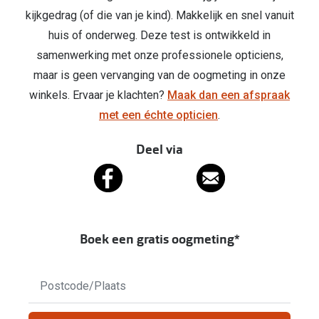
Kant en klare leesbrillen
kijkgedrag (of die van je kind). Makkelijk en snel vanuit
Lenzen di
Brilabonnementen
huis of onderweg. Deze test is ontwikkeld in
Acties
samenwerking met onze professionele opticiens,
Pearle Bril Plan
maar is geen vervanging van de oogmeting in onze
Pakketkort
Pearle Bril Plan Kids+
winkels. Ervaar je klachten?
Maak dan een afspraak
Lenzenabo
met een échte opticien
.
Acties
Start grat
Deel via
Outlet: tot wel 50% korting!
Bekijk all
3 brillen voor de prijs van 1
Merken
Tot €100 korting op jouw nieuwe bril
iWear
Boek een gratis oogmeting*
Bekijk alle brillenacties
Air Optix
Geen
Uitgelicht
resultaten
Acuvue
gevonden,
Complete bril op sterkte: vanaf €30