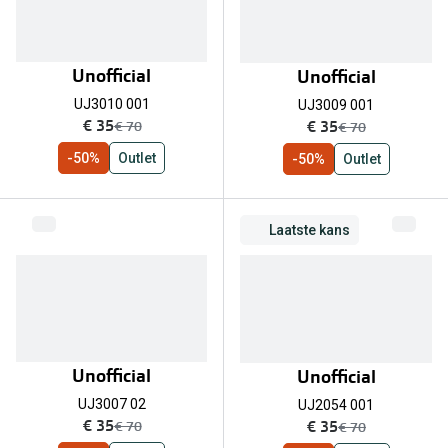
Unofficial
Unofficial
UJ3010 001
UJ3009 001
nu:
nu:
€ 35
€ 35
was:
was:
€ 70
€ 70
-50%
Outlet
-50%
Outlet
Laatste kans
Unofficial
Unofficial
UJ3007 02
UJ2054 001
nu:
nu:
€ 35
€ 35
was:
was:
€ 70
€ 70