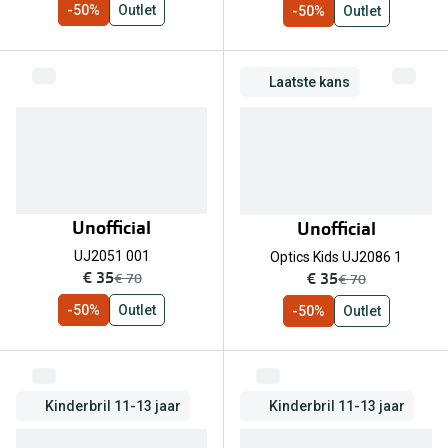
-50%
Outlet
-50%
Outlet
Laatste kans
Unofficial
Unofficial
UJ2051 001
Optics Kids UJ2086 1
nu:
nu:
€ 35
€ 35
was:
was:
€ 70
€ 70
-50%
Outlet
-50%
Outlet
Kinderbril 11-13 jaar
Kinderbril 11-13 jaar