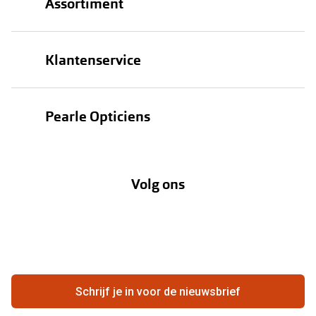
Assortiment
Brillen
Klantenservice
Zonnebrillen
Bestellen
Contactlenzen
Pearle Opticiens
Verzending
Oogmeting
Over Pearle
Annuleer of retourneer een bestelling
Lenzenabonnement
Volg ons
Opticiens
Hier de overeenkomst ontbinden
Merken
Vacatures
Meestgestelde vragen
Zakelijk
Contact
Ondernemen bij Pearle
Zorgvergoeding
Schrijf je in voor de nieuwsbrief
Beste winkelketen
Garanties