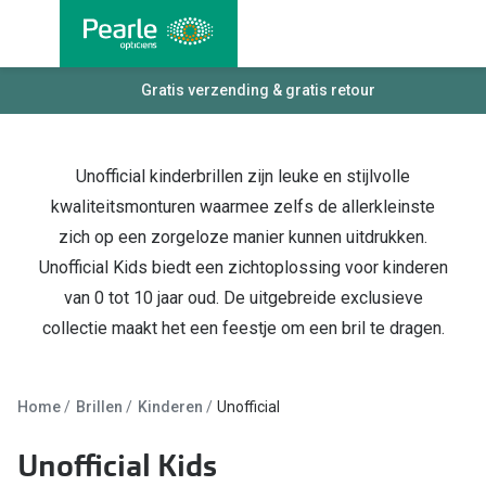
Ga
direct
naar
Alle brillen
Gratis verzending & gratis retour
Alle cont
de
Damesbrillen
Maandlen
inhoud
Herenbrillen
Daglenze
Unofficial kinderbrillen zijn leuke en stijlvolle
kwaliteitsmonturen waarmee zelfs de allerkleinste
Kinderbrillen
Multifocal
zich op een zorgeloze manier kunnen uitdrukken.
Lenzen met
Soorten brillen
Unofficial Kids biedt een zichtoplossing voor kinderen
van 0 tot 10 jaar oud. De uitgebreide exclusieve
Kleurlenz
Bril op sterkte
collectie maakt het een feestje om een bril te dragen.
Nachtlenz
Multifocale bril
Harde len
Blauw-violet licht bril
Home
Brillen
Kinderen
Unofficial
Lenzenvlo
Computerbril
Unofficial Kids
Lenzenab