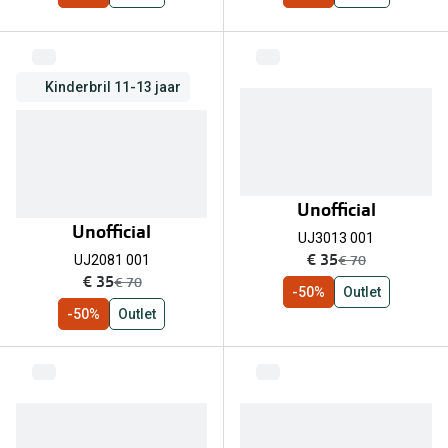
Kinderbril 11-13 jaar
Unofficial
Unofficial
UJ3013 001
nu:
€ 35
was:
€ 70
UJ2081 001
nu:
€ 35
was:
€ 70
-50%
Outlet
-50%
Outlet