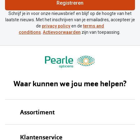
Biofinity
Registreren
Nieuwe collectie
Dailies
Schrijf je in voor onze nieuwsbrief en blijf op de hoogte van het
laatste nieuws. Met het inschrijven van je emailadres, accepteer je
Merken
Precision
de
privacy policy
en de
terms and
conditions
.
Actievoorwaarden
zijn van toepassing.
Ray-Ban
Alle lenz
DbyD
Online h
Michael Kors
Doe de tes
Emporio Armani
Contactle
Waar kunnen we jou mee helpen?
Unofficial
Lenzen op
Oakley
Alles over
Assortiment
Ralph Lauren
Burberry
Brillen
Klantenservice
Alle brillen merken