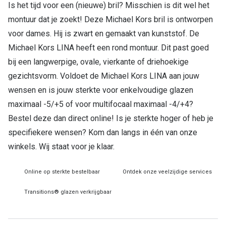
Is het tijd voor een (nieuwe) bril? Misschien is dit wel het
montuur dat je zoekt! Deze Michael Kors bril is ontworpen
Online hulp & advies
voor dames. Hij is zwart en gemaakt van kunststof. De
Online bril kopen in maar 4 stappen
Michael Kors LINA heeft een rond montuur. Dit past goed
bij een langwerpige, ovale, vierkante of driehoekige
Soorten brillenglazen
gezichtsvorm. Voldoet de Michael Kors LINA aan jouw
Bril online passen
wensen en is jouw sterkte voor enkelvoudige glazen
Brillentrends
maximaal -5/+5 of voor multifocaal maximaal -4/+4?
Bestel deze dan direct online! Is je sterkte hoger of heb je
Zorgvergoeding brillen
specifiekere wensen? Kom dan langs in één van onze
Meekleurende glazen
winkels. Wij staat voor je klaar.
Nachtbril
Online op sterkte bestelbaar
Ontdek onze veelzijdige services
Alles over brillen
Transitions® glazen verkrijgbaar