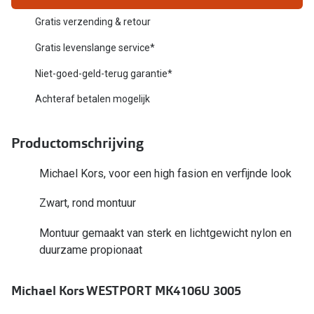
Biofinity
Nieuwe collectie
Gratis verzending & retour
Dailies
Gratis levenslange service*
Merken
Precision
Niet-goed-geld-terug garantie*
Ray-Ban
Alle lenz
Achteraf betalen mogelijk
DbyD
Online h
Productomschrijving
Michael Kors
Doe de tes
Emporio Armani
Michael Kors, voor een high fasion en verfijnde look
Contactle
Unofficial
Zwart, rond montuur
Lenzen op
Oakley
Montuur gemaakt van sterk en lichtgewicht nylon en
Alles over
duurzame propionaat
Ralph Lauren
Burberry
Michael Kors WESTPORT MK4106U 3005
Alle brillen merken