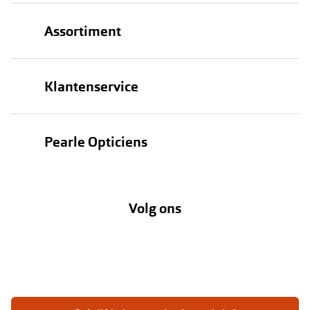
Assortiment
Brillen
Klantenservice
Zonnebrillen
Bestellen
Contactlenzen
Pearle Opticiens
Verzending
Oogmeting
Over Pearle
Annuleer of retourneer een bestelling
Lenzenabonnement
Volg ons
Opticiens
Hier de overeenkomst ontbinden
Merken
Vacatures
Meestgestelde vragen
Zakelijk
Contact
Ondernemen bij Pearle
Zorgvergoeding