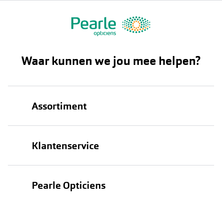
Waar kunnen we jou mee helpen?
Assortiment
Brillen
Klantenservice
Zonnebrillen
Bestellen
Contactlenzen
Pearle Opticiens
Verzending
Oogmeting
Over Pearle
Annuleer of retourneer een bestelling
Lenzenabonnement