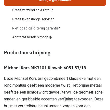
Biofinity
Nieuwe collectie
Gratis verzending & retour
Dailies
Merken
Gratis levenslange service*
Precision
Niet-goed-geld-terug garantie*
Ray-Ban
Alle lenz
Achteraf betalen mogelijk
DbyD
Online h
Michael Kors
Productomschrijving
Doe de tes
Emporio Armani
Contactle
Michael Kors MK3101 Kiawah 4051 53/18
Unofficial
Lenzen op
Deze Michael Kors bril gecombineert klassieke met een
Oakley
Alles over
rond montuur geeft een moderne twist. Het bruine metaal
Ralph Lauren
geeft ze een lichtgewicht gevoel, terwijl de geometrische
Burberry
randen en geribbelde accenten verfijning toevoegen. Deze
bril met verstelbare neuskussens zorgen voor een
Alle brillen merken