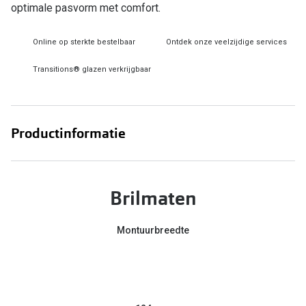
optimale pasvorm met comfort.
Online hulp & advies
Online op sterkte bestelbaar
Ontdek onze veelzijdige services
Online bril kopen in maar 4 stappen
Transitions® glazen verkrijgbaar
Soorten brillenglazen
Bril online passen
Productinformatie
Brillentrends
Zorgvergoeding brillen
Brilmaten
Meekleurende glazen
Nachtbril
Montuurbreedte
Alles over brillen