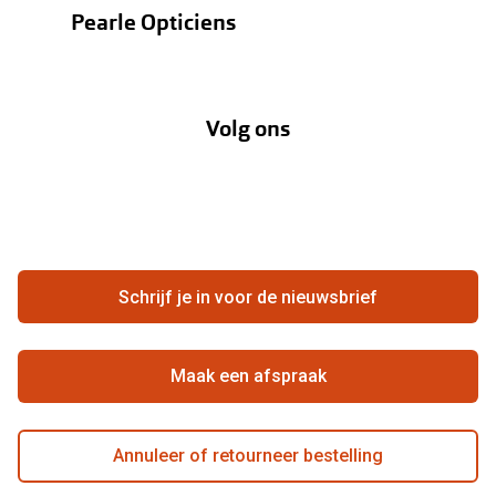
Contactlenzen
Pearle Opticiens
Verzending
Oogmeting
Over Pearle
Annuleer of retourneer een bestelling
Lenzenabonnement
Volg ons
Opticiens
Hier de overeenkomst ontbinden
Merken
Vacatures
Meestgestelde vragen
Zakelijk
Contact
Ondernemen bij Pearle
Zorgvergoeding
Schrijf je in voor de nieuwsbrief
Beste winkelketen
Garanties
Actievoorwaarden
Maak een afspraak
Annuleer of retourneer bestelling