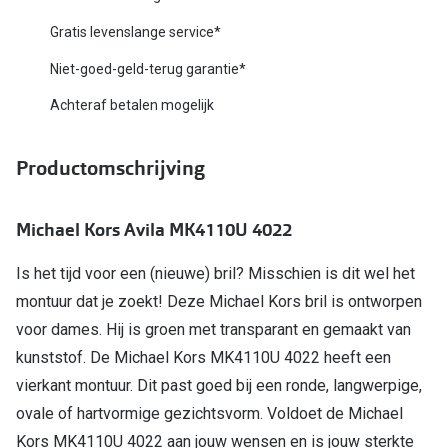
Biofinity
Nieuwe collectie
Gratis levenslange service*
Dailies
Niet-goed-geld-terug garantie*
Merken
Precision
Achteraf betalen mogelijk
Ray-Ban
Alle lenz
DbyD
Productomschrijving
Online h
Michael Kors
Doe de tes
Michael Kors Avila MK4110U 4022
Emporio Armani
Contactle
Is het tijd voor een (nieuwe) bril? Misschien is dit wel het
Unofficial
Lenzen op
montuur dat je zoekt! Deze Michael Kors bril is ontworpen
Oakley
voor dames. Hij is groen met transparant en gemaakt van
Alles over
kunststof. De Michael Kors MK4110U 4022 heeft een
Ralph Lauren
vierkant montuur. Dit past goed bij een ronde, langwerpige,
Burberry
ovale of hartvormige gezichtsvorm. Voldoet de Michael
Alle brillen merken
Kors MK4110U 4022 aan jouw wensen en is jouw sterkte