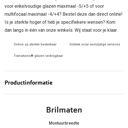
voor enkelvoudige glazen maximaal -5/+5 of voor
Online hulp & advies
multifocaal maximaal -4/+4? Bestel deze dan direct online!
Is je sterkte hoger of heb je specifiekere wensen? Kom
Online bril kopen in maar 4 stappen
dan langs in één van onze winkels. Wij staat voor je klaar.
Soorten brillenglazen
Online op sterkte bestelbaar
Ontdek onze veelzijdige services
Bril online passen
Transitions® glazen verkrijgbaar
Brillentrends
Zorgvergoeding brillen
Meekleurende glazen
Productinformatie
Nachtbril
Alles over brillen
Brilmaten
Montuurbreedte