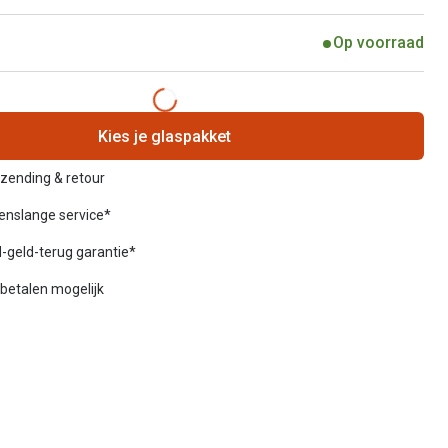
Op voorraad
Kies je glaspakket
rzending & retour
venslange service*
-geld-terug garantie*
betalen mogelijk