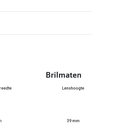
Brilmaten
reedte
Lenshoogte
m
39 mm