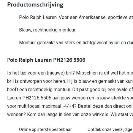
Start gratis met het dragen van lenzen
Productomschrijving
Kant en klare leesbrillen
Gepolariseerde zonnebril
Gebruiksaanwijzingen
Biofinity
Ray-Ban Icons
Lenzen direct herbestellen
Overzetzonnebril
Pearle: Beste Optiekketen!
Dailies
Polo Ralph Lauren. Voor een Amerikaanse, sportieve stijl
Complete bril op 
Precision1
Nieuwe collectie
Blauw, rechthoekig montuur
Alle lenzen merk
Montuur gemaakt van sterk en lichtgewicht nylon en d
Polo Ralph Lauren PH2126 5506
Is het tijd voor een (nieuwe) bril? Misschien is dit wel het 
bril is ontworpen voor heren. Hij is blauw en gemaakt van 
heeft een rechthoekig montuur. Dit past goed bij een ovale 
Lauren PH2126 5506 aan jouw wensen en is jouw sterkte vo
voor multifocaal maximaal -4/+4? Bestel deze dan direct onli
wensen? Kom dan langs in één van onze winkels. Wij staat voo
Online op sterkte bestelbaar
Ontdek onze veelzijdige