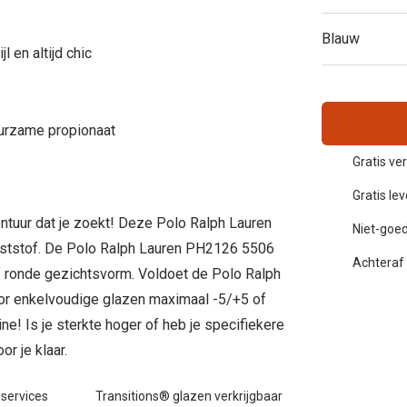
Inloggen mijn account
Blauw
 en altijd chic
sterkte: vanaf €30
20-20-2 regel
en
Blog: meer informatie & tips
uurzame propionaat
Gratis ve
Gratis le
montuur dat je zoekt! Deze Polo Ralph Lauren
Niet-goed
kunststof. De Polo Ralph Lauren PH2126 5506
Achteraf 
of ronde gezichtsvorm. Voldoet de Polo Ralph
or enkelvoudige glazen maximaal -5/+5 of
ne! Is je sterkte hoger of heb je specifiekere
r je klaar.
 services
Transitions® glazen verkrijgbaar