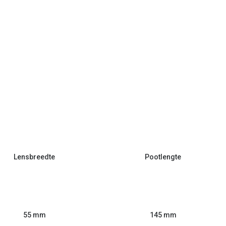
Lensbreedte
Pootlengte
55 mm
145 mm