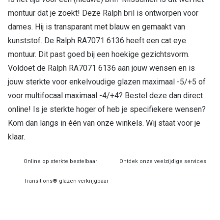
montuur dat je zoekt! Deze Ralph bril is ontworpen voor
Online hulp & advies
dames. Hij is transparant met blauw en gemaakt van
kunststof. De Ralph RA7071 6136 heeft een cat eye
Online bril kopen in maar 4 stappen
montuur. Dit past goed bij een hoekige gezichtsvorm.
Soorten brillenglazen
Voldoet de Ralph RA7071 6136 aan jouw wensen en is
Bril online passen
jouw sterkte voor enkelvoudige glazen maximaal -5/+5 of
voor multifocaal maximaal -4/+4? Bestel deze dan direct
Brillentrends
online! Is je sterkte hoger of heb je specifiekere wensen?
Zorgvergoeding brillen
Kom dan langs in één van onze winkels. Wij staat voor je
klaar.
Meekleurende glazen
Nachtbril
Online op sterkte bestelbaar
Ontdek onze veelzijdige services
Alles over brillen
Transitions® glazen verkrijgbaar