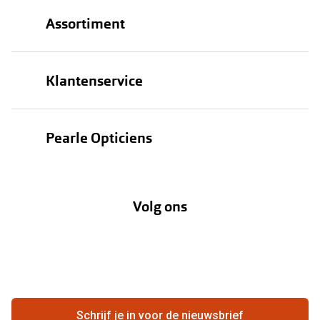
Assortiment
Brillen
Klantenservice
Zonnebrillen
Bestellen
Contactlenzen
Pearle Opticiens
Verzending
Oogmeting
Over Pearle
Annuleer of retourneer een bestelling
Lenzenabonnement
Volg ons
Opticiens
Hier de overeenkomst ontbinden
Merken
Vacatures
Meestgestelde vragen
Zakelijk
Contact
Ondernemen bij Pearle
Zorgvergoeding
Schrijf je in voor de nieuwsbrief