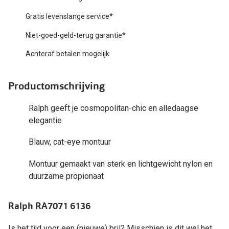
Biofinity
Nieuwe collectie
Gratis levenslange service*
Dailies
Niet-goed-geld-terug garantie*
Merken
Precision
Achteraf betalen mogelijk
Ray-Ban
Alle lenz
DbyD
Productomschrijving
Online h
Michael Kors
Ralph geeft je cosmopolitan-chic en alledaagse
Doe de tes
elegantie
Emporio Armani
Contactle
Blauw, cat-eye montuur
Unofficial
Lenzen op
Montuur gemaakt van sterk en lichtgewicht nylon en
Oakley
Alles over
duurzame propionaat
Ralph Lauren
Ralph RA7071 6136
Burberry
Alle brillen merken
Is het tijd voor een (nieuwe) bril? Misschien is dit wel het