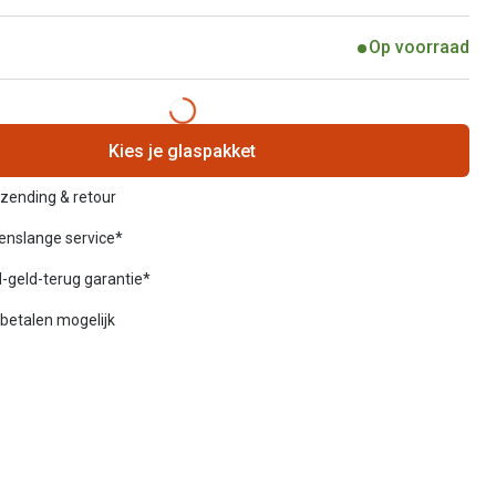
Op voorraad
Kies je glaspakket
rzending & retour
venslange service*
-geld-terug garantie*
betalen mogelijk