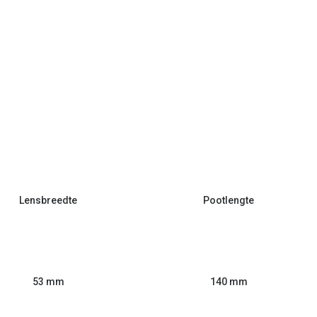
Lensbreedte
Pootlengte
53 mm
140 mm