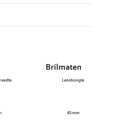
Brilmaten
reedte
Lenshoogte
m
45 mm