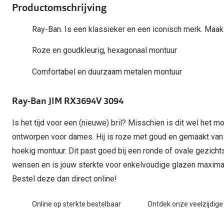
Start gratis met het dragen van lenzen
Productomschrijving
Kant en klare leesbrillen
Gepolariseerde zonnebril
Gebruiksaanwijzingen
Biofinity
Ray-Ban Icons
Lenzen direct herbestellen
Overzetzonnebril
Pearle: Beste Optiekketen!
Dailies
Ray-Ban. Is een klassieker en een iconisch merk. Maak 
Complete bril op 
Precision1
Nieuwe collectie
Roze en goudkleurig, hexagonaal montuur
Alle lenzen merk
Comfortabel en duurzaam metalen montuur
Ray-Ban JIM RX3694V 3094
Is het tijd voor een (nieuwe) bril? Misschien is dit wel het m
ontworpen voor dames. Hij is roze met goud en gemaakt va
hoekig montuur. Dit past goed bij een ronde of ovale gezic
wensen en is jouw sterkte voor enkelvoudige glazen maximaa
Bestel deze dan direct online!
Online op sterkte bestelbaar
Ontdek onze veelzijdige