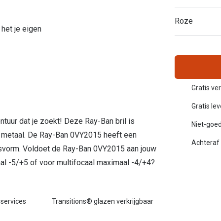
Inloggen mijn account
Roze
het je eigen
sterkte: vanaf €30
20-20-2 regel
en
Blog: meer informatie & tips
Gratis ve
Gratis le
ontuur dat je zoekt! Deze Ray-Ban bril is
Niet-goed
n metaal. De Ray-Ban 0VY2015 heeft een
Achteraf 
htsvorm. Voldoet de Ray-Ban 0VY2015 aan jouw
l -5/+5 of voor multifocaal maximaal -4/+4?
 services
Transitions® glazen verkrijgbaar