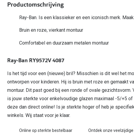
Start gratis met het dragen van lenzen
Productomschrijving
Kant en klare leesbrillen
Gepolariseerde zonnebril
Gebruiksaanwijzingen
Biofinity
Ray-Ban Icons
Lenzen direct herbestellen
Overzetzonnebril
Pearle: Beste Optiekketen!
Dailies
Ray-Ban. Is een klassieker en een iconisch merk. Maak 
Complete bril op 
Precision1
Nieuwe collectie
Bruin en roze, vierkant montuur
Alle lenzen merk
Comfortabel en duurzaam metalen montuur
Ray-Ban RY9572V 4087
Is het tijd voor een (nieuwe) bril? Misschien is dit wel het m
ontworpen voor kinderen. Hij is bruin met roze en gemaakt 
montuur. Dit past goed bij een ronde of ovale gezichtsvorm
is jouw sterkte voor enkelvoudige glazen maximaal -5/+5 of
deze dan direct online! Is je sterkte hoger of heb je speci
winkels. Wij staat voor je klaar.
Online op sterkte bestelbaar
Ontdek onze veelzijdige