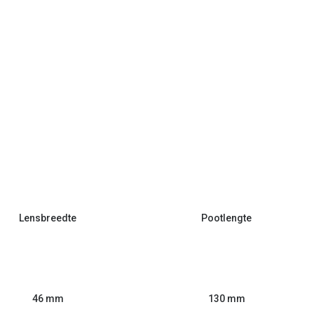
Lensbreedte
Pootlengte
46 mm
130 mm