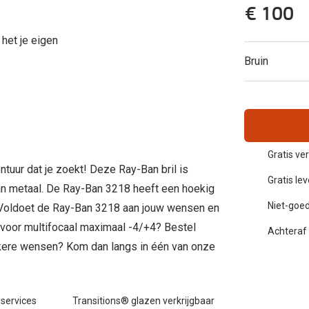
€ 100
Inloggen mijn account
het je eigen
sterkte: vanaf €30
20-20-2 regel
Bruin
en
Blog: meer informatie & tips
Gratis ve
ontuur dat je zoekt! Deze Ray-Ban bril is
Gratis le
van metaal. De Ray-Ban 3218 heeft een hoekig
Niet-goed
. Voldoet de Ray-Ban 3218 aan jouw wensen en
 voor multifocaal maximaal -4/+4? Bestel
Achteraf 
fiekere wensen? Kom dan langs in één van onze
 services
Transitions® glazen verkrijgbaar