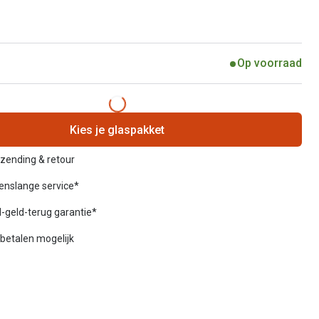
Op voorraad
Kies je glaspakket
rzending & retour
venslange service*
-geld-terug garantie*
betalen mogelijk