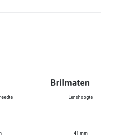
Brilmaten
reedte
Lenshoogte
m
41 mm