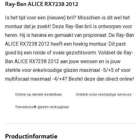
Ray-Ban ALICE RX7238 2012
Online hulp & advies
Is het tijd voor een (nieuwe) bril? Misschien is dit wel het
montuur dat je zoekt! Deze Ray-Ban bril is ontworpen voor
Online bril kopen in maar 4 stappen
heren. Hij is havana en gemaakt van propionaat. De Ray-Ban
Soorten brillenglazen
ALICE RX7238 2012 heeft een hoekig montuur. Dit past
Bril online passen
goed bij een ronde of ovale gezichtsvorm. Voldoet de Ray-
Ban ALICE RX7238 2012 aan jouw wensen en is jouw
Brillentrends
sterkte voor enkelvoudige glazen maximaal -5/+5 of voor
Zorgvergoeding brillen
multifocaal maximaal -4/+4? Bestel deze dan direct online!
Meekleurende glazen
Online op sterkte bestelbaar
Ontdek onze veelzijdige services
Nachtbril
Transitions® glazen verkrijgbaar
Alles over brillen
Productinformatie