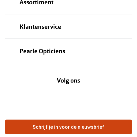
Assortiment
Brillen
Klantenservice
Zonnebrillen
Bestellen
Contactlenzen
Pearle Opticiens
Verzending
Oogmeting
Over Pearle
Annuleer of retourneer een bestelling
Lenzenabonnement
Volg ons
Opticiens
Hier de overeenkomst ontbinden
Merken
Vacatures
Meestgestelde vragen
Zakelijk
Contact
Ondernemen bij Pearle
Zorgvergoeding
Schrijf je in voor de nieuwsbrief
Beste winkelketen