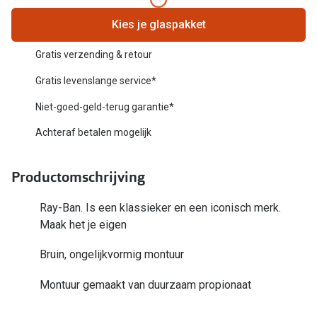
Biofinity
Nieuwe collectie
Kies je glaspakket
Dailies
Merken
Gratis verzending & retour
Precision
Gratis levenslange service*
Ray-Ban
Alle lenz
Niet-goed-geld-terug garantie*
DbyD
Online h
Achteraf betalen mogelijk
Michael Kors
Doe de tes
Emporio Armani
Productomschrijving
Contactle
Unofficial
Ray-Ban. Is een klassieker en een iconisch merk.
Lenzen op
Maak het je eigen
Oakley
Alles over
Bruin, ongelijkvormig montuur
Ralph Lauren
Burberry
Montuur gemaakt van duurzaam propionaat
Alle brillen merken