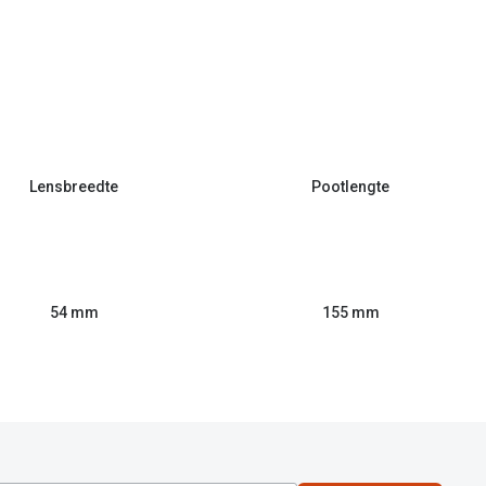
Lensbreedte
Pootlengte
54 mm
155 mm