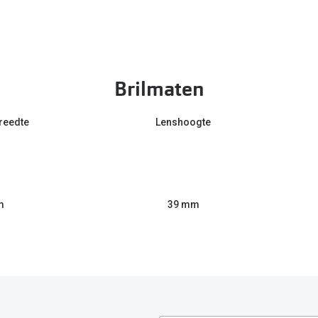
Brilmaten
reedte
Lenshoogte
m
39 mm