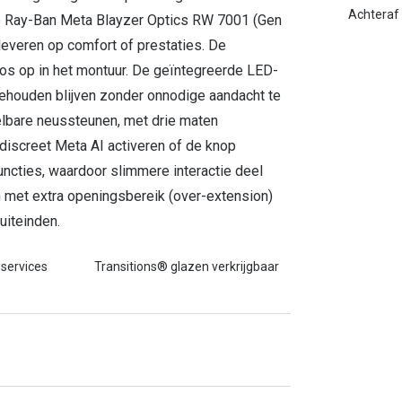
Achteraf 
uwe Ray-Ban Meta Blayzer Optics RW 7001 (Gen
leveren op comfort of prestaties. De
oos op in het montuur. De geïntegreerde LED-
 behouden blijven zonder onnodige aandacht te
elbare neussteunen, met drie maten
discreet Meta AI activeren of de knop
functies, waardoor slimmere interactie deel
en met extra openingsbereik (over-extension)
uiteinden.
 services
Transitions® glazen verkrijgbaar