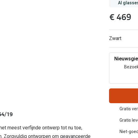
AI glasse
Inloggen mijn account
€ 469
sterkte: vanaf €30
20-20-2 regel
en
Blog: meer informatie & tips
Zwart
Nieuwsgie
Bezoek
Gratis ve
54/19
Gratis le
et meest verfijnde ontwerp tot nu toe,
Niet-goed
zen. Zorgvuldig ontworpen om geavanceerde