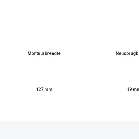
Montuurbreedte
Neusbrugb
127 mm
19 m