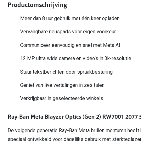
Start gratis met het dragen van lenzen
Productomschrijving
Kant en klare leesbrillen
Gepolariseerde zonnebril
Gebruiksaanwijzingen
Biofinity
Ray-Ban Icons
Lenzen direct herbestellen
Overzetzonnebril
Pearle: Beste Optiekketen!
Dailies
Meer dan 8 uur gebruik met één keer opladen
Complete bril op 
Precision1
Nieuwe collectie
Vervangbare neuspads voor eigen voorkeur
Alle lenzen merk
Communiceer eenvoudig en snel met Meta AI
12 MP ultra wide camera en video’s in 3k-resolutie
Stuur tekstberichten door spraakbesturing
Geniet van live vertalingen in zes talen
Verkrijgbaar in geselecteerde winkels
Ray-Ban Meta Blayzer Optics (Gen 2) RW7001 2077 
De volgende generatie Ray-Ban Meta brillen monturen heeft h
speciaal ontwikkeld voor dagelijks gebruik met sterktegla