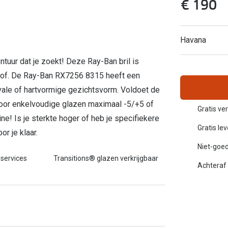
€ 190
Inloggen mijn account
sterkte: vanaf €30
Havana
20-20-2 regel
en
Blog: meer informatie & tips
ontuur dat je zoekt! Deze Ray-Ban bril is
tof. De Ray-Ban RX7256 8315 heeft een
ovale of hartvormige gezichtsvorm. Voldoet de
oor enkelvoudige glazen maximaal -5/+5 of
Gratis ve
ne! Is je sterkte hoger of heb je specifiekere
Gratis le
r je klaar.
Niet-goed
 services
Transitions® glazen verkrijgbaar
Achteraf 