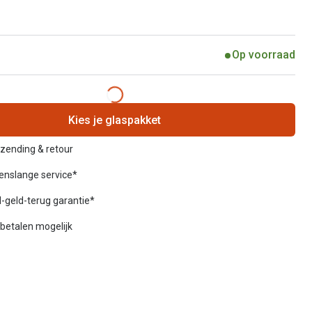
Op voorraad
Kies je glaspakket
rzending & retour
venslange service*
-geld-terug garantie*
betalen mogelijk