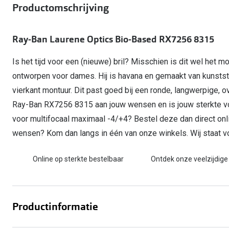
Start gratis met het dragen van lenzen
Productomschrijving
Kant en klare leesbrillen
Gepolariseerde zonnebril
Gebruiksaanwijzingen
Biofinity
Ray-Ban Icons
Lenzen direct herbestellen
Overzetzonnebril
Pearle: Beste Optiekketen!
Dailies
Complete bril op 
Ray-Ban Laurene Optics Bio-Based RX7256 8315
Precision1
Nieuwe collectie
Alle lenzen merk
Is het tijd voor een (nieuwe) bril? Misschien is dit wel het m
ontworpen voor dames. Hij is havana en gemaakt van kunsts
vierkant montuur. Dit past goed bij een ronde, langwerpige, 
Ray-Ban RX7256 8315 aan jouw wensen en is jouw sterkte v
voor multifocaal maximaal -4/+4? Bestel deze dan direct onli
wensen? Kom dan langs in één van onze winkels. Wij staat voo
Online op sterkte bestelbaar
Ontdek onze veelzijdige
Productinformatie