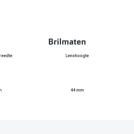
Brilmaten
reedte
Lenshoogte
m
44 mm