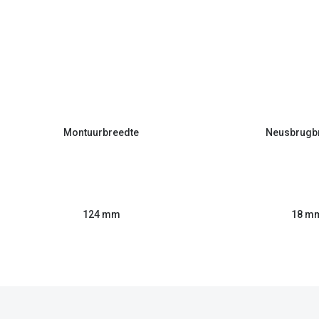
Montuurbreedte
Neusbrugb
124 mm
18 m