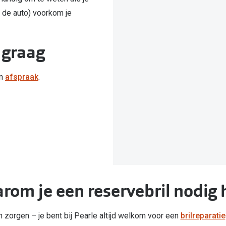
f de auto) voorkom je
Inloggen mijn account
sterkte: vanaf €30
20-20-2 regel
 graag
en
Blog: meer informatie & tips
en
afspraak
.
rom je een reservebril nodig 
en zorgen – je bent bij Pearle altijd welkom voor een
brilreparatie