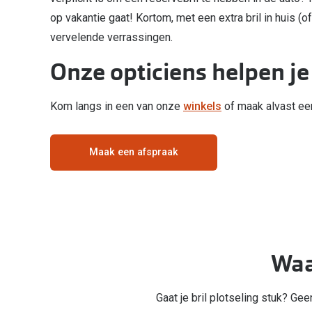
Start gratis met het dragen van lenzen
op vakantie gaat! Kortom, met een extra bril in huis (o
Kant en klare leesbrillen
Gepolariseerde zonnebril
Gebruiksaanwijzingen
Biofinity
Ray-Ban Icons
Lenzen direct herbestellen
vervelende verrassingen.
Overzetzonnebril
Pearle: Beste Optiekketen!
Dailies
Complete bril op 
Precision1
Onze opticiens helpen je
Nieuwe collectie
Alle lenzen merk
Kom langs in een van onze
winkels
of maak alvast e
Maak een afspraak
Waa
Gaat je bril plotseling stuk? Ge