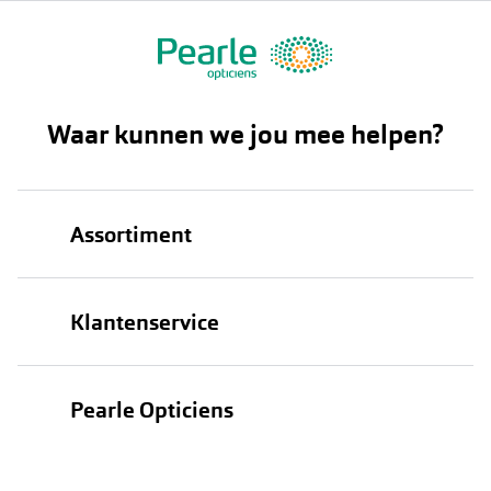
Waar kunnen we jou mee helpen?
Assortiment
Brillen
Klantenservice
Zonnebrillen
Bestellen
Contactlenzen
Pearle Opticiens
Verzending
Oogmeting
Over Pearle
Annuleer of retourneer een bestelling
Lenzenabonnement