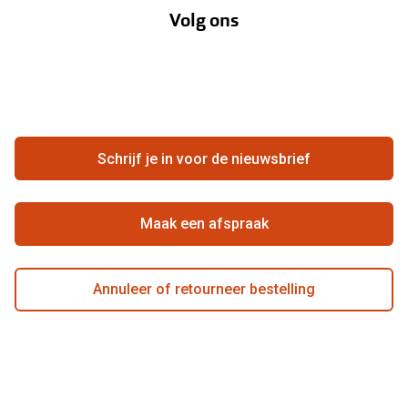
Volg ons
Opticiens
Hier de overeenkomst ontbinden
Merken
Vacatures
Meestgestelde vragen
Zakelijk
Contact
Ondernemen bij Pearle
Zorgvergoeding
Schrijf je in voor de nieuwsbrief
Beste winkelketen
Garanties
Actievoorwaarden
Maak een afspraak
Annuleer of retourneer bestelling