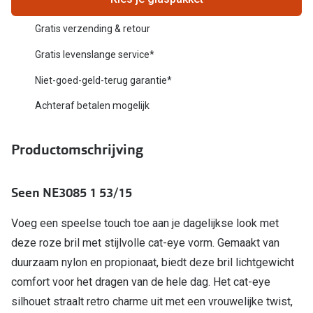
Biofinity
Nieuwe collectie
Gratis verzending & retour
Dailies
Merken
Gratis levenslange service*
Precision
Niet-goed-geld-terug garantie*
Ray-Ban
Alle lenz
Achteraf betalen mogelijk
DbyD
Online h
Michael Kors
Productomschrijving
Doe de tes
Emporio Armani
Contactle
Seen NE3085 1 53/15
Unofficial
Lenzen op
Voeg een speelse touch toe aan je dagelijkse look met
Oakley
Alles over
deze roze bril met stijlvolle cat-eye vorm. Gemaakt van
Ralph Lauren
duurzaam nylon en propionaat, biedt deze bril lichtgewicht
Burberry
comfort voor het dragen van de hele dag. Het cat-eye
silhouet straalt retro charme uit met een vrouwelijke twist,
Alle brillen merken