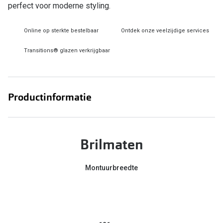
perfect voor moderne styling.
Online hulp & advies
Online op sterkte bestelbaar
Ontdek onze veelzijdige services
Online bril kopen in maar 4 stappen
Transitions® glazen verkrijgbaar
Soorten brillenglazen
Bril online passen
Productinformatie
Brillentrends
Zorgvergoeding brillen
Brilmaten
Meekleurende glazen
Nachtbril
Montuurbreedte
Alles over brillen