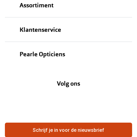
Assortiment
Brillen
Klantenservice
Zonnebrillen
Bestellen
Contactlenzen
Pearle Opticiens
Verzending
Oogmeting
Over Pearle
Annuleer of retourneer een bestelling
Lenzenabonnement
Volg ons
Opticiens
Hier de overeenkomst ontbinden
Merken
Vacatures
Meestgestelde vragen
Zakelijk
Contact
Ondernemen bij Pearle
Zorgvergoeding
Schrijf je in voor de nieuwsbrief