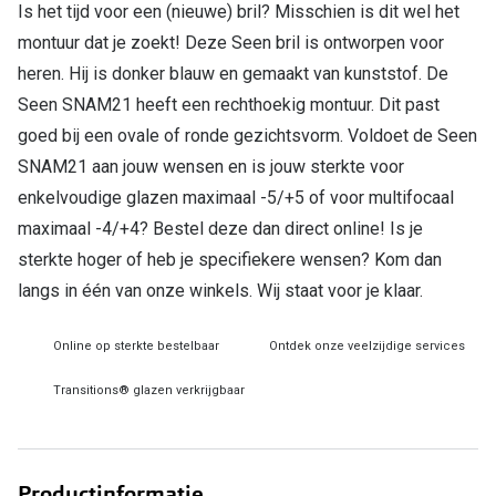
Is het tijd voor een (nieuwe) bril? Misschien is dit wel het
montuur dat je zoekt! Deze Seen bril is ontworpen voor
Online hulp & advies
heren. Hij is donker blauw en gemaakt van kunststof. De
Online bril kopen in maar 4 stappen
Seen SNAM21 heeft een rechthoekig montuur. Dit past
goed bij een ovale of ronde gezichtsvorm. Voldoet de Seen
Soorten brillenglazen
SNAM21 aan jouw wensen en is jouw sterkte voor
Bril online passen
enkelvoudige glazen maximaal -5/+5 of voor multifocaal
Brillentrends
maximaal -4/+4? Bestel deze dan direct online! Is je
sterkte hoger of heb je specifiekere wensen? Kom dan
Zorgvergoeding brillen
langs in één van onze winkels. Wij staat voor je klaar.
Meekleurende glazen
Online op sterkte bestelbaar
Ontdek onze veelzijdige services
Nachtbril
Transitions® glazen verkrijgbaar
Alles over brillen
Productinformatie