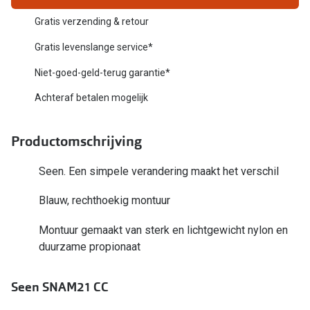
Biofinity
Nieuwe collectie
Gratis verzending & retour
Dailies
Gratis levenslange service*
Merken
Precision
Niet-goed-geld-terug garantie*
Ray-Ban
Alle lenz
Achteraf betalen mogelijk
DbyD
Online h
Productomschrijving
Michael Kors
Doe de tes
Emporio Armani
Seen. Een simpele verandering maakt het verschil
Contactle
Unofficial
Blauw, rechthoekig montuur
Lenzen op
Oakley
Montuur gemaakt van sterk en lichtgewicht nylon en
Alles over
duurzame propionaat
Ralph Lauren
Burberry
Seen SNAM21 CC
Alle brillen merken