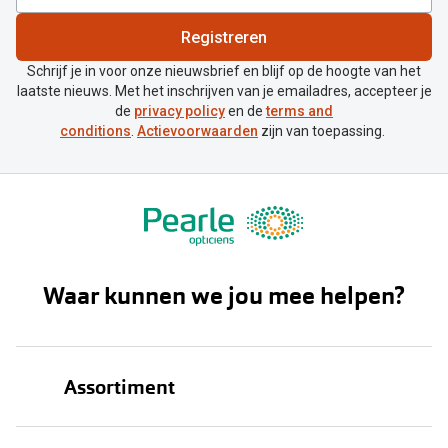
Biofinity
Nieuwe collectie
Registreren
Dailies
Schrijf je in voor onze nieuwsbrief en blijf op de hoogte van het
Merken
Precision
laatste nieuws. Met het inschrijven van je emailadres, accepteer je
de
privacy policy
en de
terms and
Ray-Ban
Alle lenz
conditions
.
Actievoorwaarden
zijn van toepassing.
DbyD
Online h
Michael Kors
Doe de tes
Emporio Armani
Contactle
Unofficial
Waar kunnen we jou mee helpen?
Lenzen op
Oakley
Alles over
Ralph Lauren
Assortiment
Burberry
Alle brillen merken
Brillen